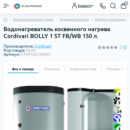
0
Клиенту
Водонагреватели и баки
Водонагреватели
Бойлер косвенного н
Водонагреватель косвенного нагрева
Cordivari BOLLY 1 ST FB/WB 150 л.
Производитель:
Cordivari
0
Код товара:
5646
Артикул:
3104162330041
Все о товаре
Описание
Характеристики
Отзывы
0
3
3
24
3
3