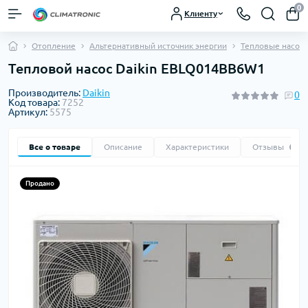
0
Клиенту
Отопление
Альтернативный источник энергии
Тепловые насос
Тепловой насос Daikin EBLQ014BB6W1
Производитель:
Daikin
0
Код товара:
7252
Артикул:
5575
Все о товаре
Описание
Характеристики
Отзывы
0
Продано