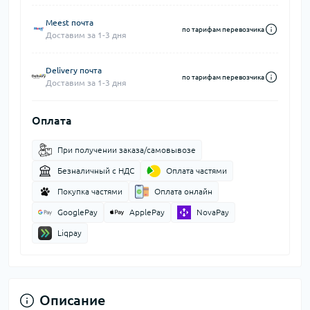
Meest почта
по тарифам перевозчика
Доставим за 1-3 дня
Delivery почта
по тарифам перевозчика
Доставим за 1-3 дня
Оплата
При получении заказа/самовывозе
Безналичный с НДС
Оплата частями
Покупка частями
Оплата онлайн
GooglePay
ApplePay
NovaPay
Liqpay
Описание