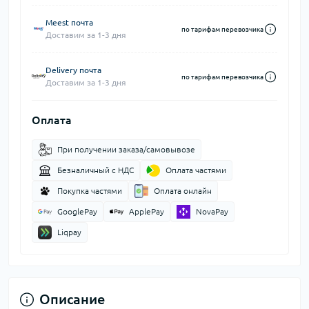
Meest почта
по тарифам перевозчика
Доставим за 1-3 дня
Delivery почта
по тарифам перевозчика
Доставим за 1-3 дня
Оплата
При получении заказа/самовывозе
Безналичный с НДС
Оплата частями
Покупка частями
Оплата онлайн
GooglePay
ApplePay
NovaPay
Liqpay
Описание