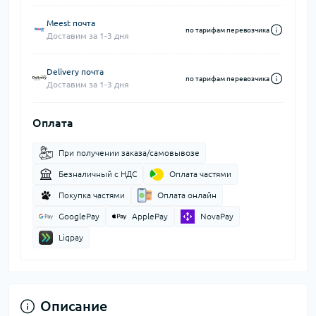
Meest почта
по тарифам перевозчика
Доставим за 1-3 дня
Delivery почта
по тарифам перевозчика
Доставим за 1-3 дня
Оплата
При получении заказа/самовывозе
Безналичный с НДС
Оплата частями
Покупка частями
Оплата онлайн
GooglePay
ApplePay
NovaPay
Liqpay
Описание