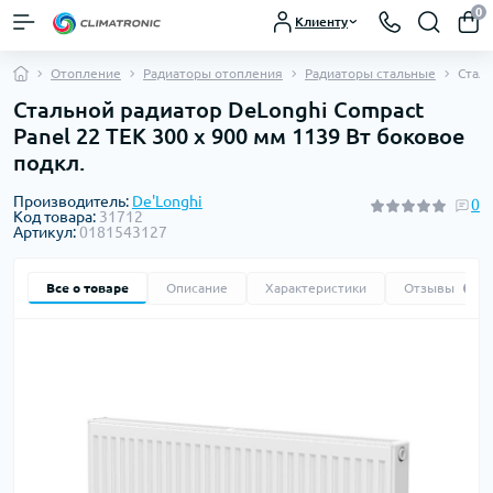
0
Клиенту
Отопление
Радиаторы отопления
Радиаторы стальные
Сталь
Стальной радиатор DeLonghi Compact
Panel 22 TEK 300 x 900 мм 1139 Вт боковое
подкл.
Производитель:
De'Longhi
0
Код товара:
31712
Артикул:
0181543127
Все о товаре
Описание
Характеристики
Отзывы
0