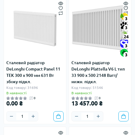
3
3
24
3
3
Сталевий радіатор
Сталевий радіатор
DeLonghi Compact Panel 11
DeLonghi Plattella V6 L тип
TEK 300 x 900 мм 631 Вт
33 900 x 500 2148 Ватт/
збоку підкл.
нижн. підкл.
Код товару: 31696
Код товару: 51546
В наявності
В наявності
0
0
0.00 ₴
13 457.00 ₴