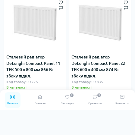
Сталевий радіатор
Сталевий радіатор
DeLonghi Compact Panel 11
DeLonghi Compact Panel 22
TEK 500 x 800 мм 866 Вт
TEK 600 x 400 мм 874 Вт
збоку підкл.
збоку підкл.
Код товару: 31775
Код товару: 31835
В наявності
В наявності
0
0
0
0
0.00 ₴
0.00 ₴
Каталог
Главная
Закладки
Сравнить
Контакты