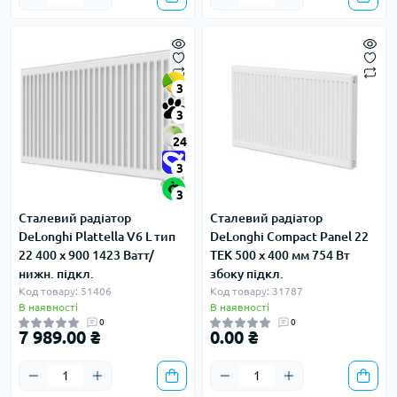
3
3
24
3
3
Сталевий радіатор
Сталевий радіатор
DeLonghi Plattella V6 L тип
DeLonghi Compact Panel 22
22 400 x 900 1423 Ватт/
TEK 500 x 400 мм 754 Вт
нижн. підкл.
збоку підкл.
Код товару: 51406
Код товару: 31787
В наявності
В наявності
0
0
7 989.00 ₴
0.00 ₴