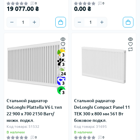
0
0
19 077.00 ₴
0.00 ₴
3
3
24
3
3
Стальной радиатор
Стальной радиатор
DeLonghi Plattella V6 L тип
DeLonghi Compact Panel 11
22 900 x 700 2150 Ватт/
TEK 300 x 800 мм 561 Вт
нижн. подкл.
боковое подкл.
Код товара: 51532
Код товара: 31695
В наличии
В наличии
0
0