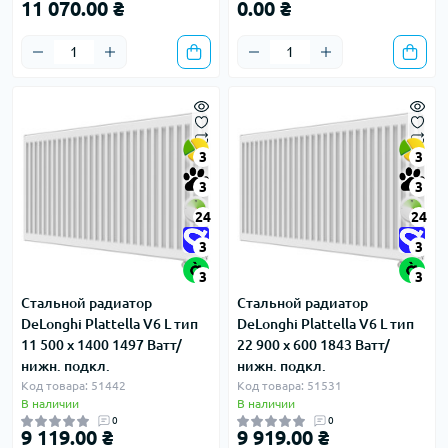
11 070.00 ₴
0.00 ₴
3
3
3
3
24
24
3
3
3
3
Стальной радиатор
Стальной радиатор
DeLonghi Plattella V6 L тип
DeLonghi Plattella V6 L тип
11 500 x 1400 1497 Ватт/
22 900 x 600 1843 Ватт/
нижн. подкл.
нижн. подкл.
Код товара: 51442
Код товара: 51531
В наличии
В наличии
0
0
9 119.00 ₴
9 919.00 ₴