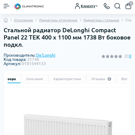
0
Клиенту
Отопление
Радиаторы отопления
Радиаторы стальные
Сталь
Стальной радиатор DeLonghi Compact
Panel 22 TEK 400 x 1100 мм 1738 Вт боковое
подкл.
Производитель:
De'Longhi
0
Код товара:
31746
Артикул:
0181544133
 о товаре
Описание
Характеристики
Отзывы
Вопрос
0