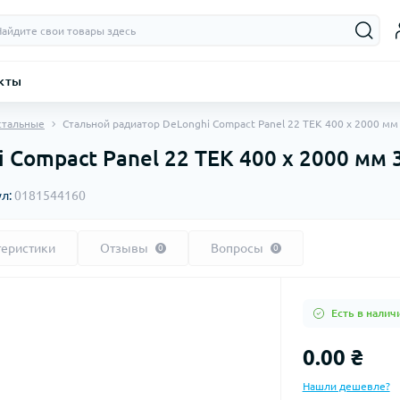
кты
стальные
Стальной радиатор DeLonghi Compact Panel 22 TEK 400 x 2000 мм
 Compact Panel 22 TEK 400 x 2000 мм 
ул:
0181544160
теристики
Отзывы
Вопросы
0
0
Есть в налич
0.00 ₴
Нашли дешевле?