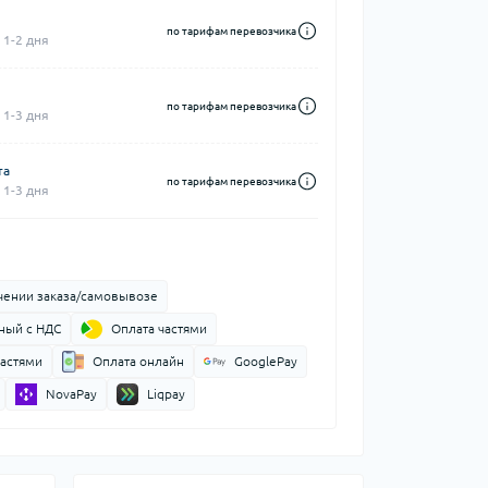
по тарифам перевозчика
 1-2 дня
по тарифам перевозчика
 1-3 дня
та
по тарифам перевозчика
 1-3 дня
чении заказа/самовывозе
ный с НДС
Оплата частями
частями
Оплата онлайн
GooglePay
NovaPay
Liqpay