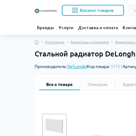
Каталог товаров
Бренды
Услуги
Доставка и оплата
Конта
Отопление
Радиаторы отопления
Радиаторы 
Стальной радиатор DeLonghi
Производитель:
De'Longhi
Код товара:
31751
Артик
Все о товаре
Описание
Харак