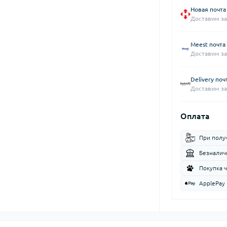
Новая почта
Доставим за
Meest почта
Доставим за
Delivery поч
Доставим за
Оплата
При полу
Безналич
Покупка 
ApplePay