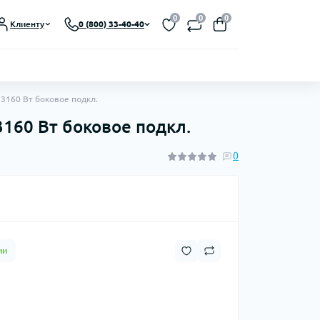
Выберите язык магазина
0
0
0
Клиенту
0 (800) 33-40-40
UA
Закрыть
 3160 Вт боковое подкл.
3160 Вт боковое подкл.
0
ии