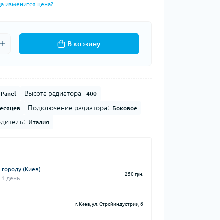
да изменится цена?
В корзину
Высота радиатора:
 Panel
400
Подключение радиатора:
месяцев
Боковое
дитель:
Италия
 городу (Киев)
250 грн.
 1 день
г. Киев, ул. Стройиндустрии, 6