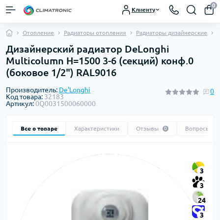
0
Клиенту
Отопление
Радиаторы отопления
Радиаторы дизайнерские
Дизайнерский радиатор DeLonghi
Multicolumn H=1500 3-6 (секций) конф.0
(боковое 1/2") RAL9016
Производитель:
De'Longhi
0
Код товара:
32183
Артикул:
0Q0031500060000
Все о товаре
Характеристики
Отзывы
Вопросы
0
0
3
3
24
3