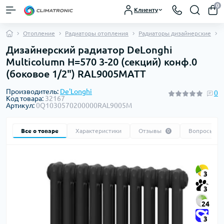
0
Клиенту
Отопление
Радиаторы отопления
Радиаторы дизайнерские
Дизайнерский радиатор DeLonghi
Multicolumn H=570 3-20 (секций) конф.0
(боковое 1/2") RAL9005МATT
Производитель:
De'Longhi
0
Код товара:
32167
Артикул:
0Q1030570200000RAL9005М
Все о товаре
Характеристики
Отзывы
Вопросы
0
0
3
3
24
3