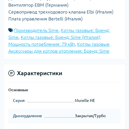
Вентилятор EBM (Германия)
Сервопривод трехходового клапана Elbi (Италия)
Плата управления Bertelli (Италия)
Производитель Sime
,
Котлы газовые: Бренд:
Sime
,
Котлы газовые: Бренд: Sime (Италия);
Мощность потребления: 79 кВт
,
Котлы газовые,
Аксессуары для котлов отопления: Бренд: Sime
Характеристики
Основные
Серия
Murelle HE
Дымоудаление
Закрытая/Турбо