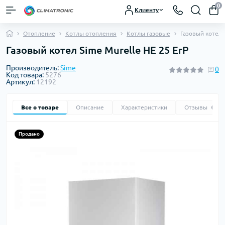
0
Клиенту
Отопление
Котлы отопления
Котлы газовые
Газовый котел 
Газовый котел Sime Murelle HE 25 ErP
Производитель:
Sime
0
Код товара:
5276
Артикул:
12192
Все о товаре
Описание
Характеристики
Отзывы
0
Продано