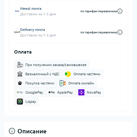
Meest почта
по тарифам перевозчика
Доставим за 1-3 дня
Delivery почта
по тарифам перевозчика
Доставим за 1-3 дня
Оплата
При получении заказа/самовывозе
Безналичный с НДС
Оплата частями
Покупка частями
Оплата онлайн
GooglePay
ApplePay
NovaPay
Liqpay
Описание