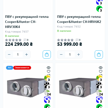
3
3
ПВУ с рекуперацией тепла
ПВУ с рекуперацией тепла
Cooper&Hunter CH-
Cooper&Hunter CH-HRV6K2
HRV30K4
Код товара: 7652
В наличии
Код товара: 7657
В наличии
0
0
224 299.00 ₴
53 999.00 ₴
Хит
Заканчивается
3
3
3
3
24
24
3
3