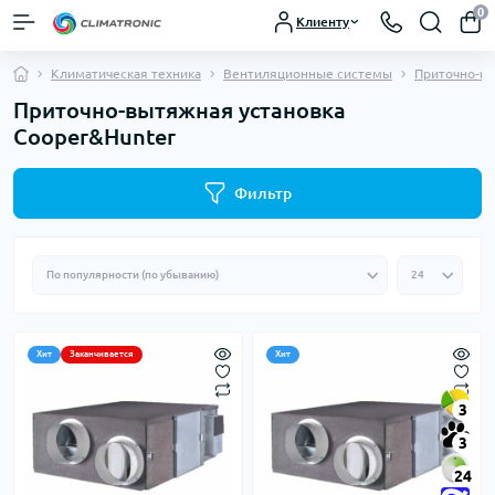
0
Клиенту
Климатическая техника
Вентиляционные системы
Приточно-в
Приточно-вытяжная установка
Cooper&Hunter
Фильтр
Хит
Заканчивается
Хит
3
3
24