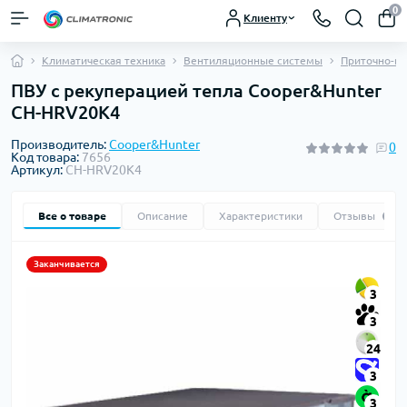
0
Клиенту
Климатическая техника
Вентиляционные системы
Приточно-в
ПВУ с рекуперацией тепла Cooper&Hunter
CH-HRV20K4
Производитель:
Cooper&Hunter
0
Код товара:
7656
Артикул:
CH-HRV20K4
Все о товаре
Описание
Характеристики
Отзывы
0
Заканчивается
3
3
24
3
3