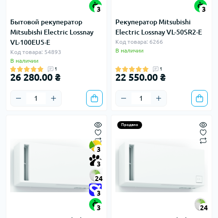
3
3
Бытовой рекуператор
Рекуператор Mitsubishi
Mitsubishi Electric Lossnay
Electric Lossnay VL-50SR2-E
VL-100EU5-E
Код товара: 6266
В наличии
Код товара: 54893
В наличии
1
1
26 280.00 ₴
22 550.00 ₴
Продано
3
3
24
3
3
24