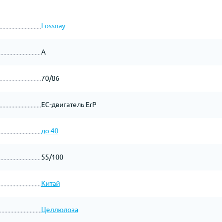
Lossnay
A
70/86
ЕС-двигатель ErP
до 40
55/100
Китай
Целлюлоза