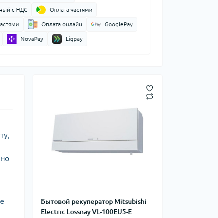
ный с НДС
Оплата частями
частями
Оплата онлайн
GooglePay
NovaPay
Liqpay
ту,
 но
ке
Бытовой рекуператор Mitsubishi
Electric Lossnay VL-100EU5-E