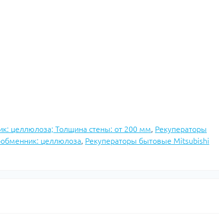
к: целлюлоза; Толщина стены: от 200 мм
,
Рекуператоры
плообменник: целлюлоза
,
Рекуператоры бытовые Mitsubishi