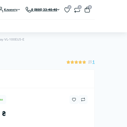
Выберите язык магазина
0
0
0
Клиенту
0 (800) 33-40-40
UA
Закрыть
nay VL-100EU5-E
1
ии
 ₴