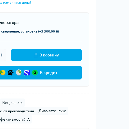
да изменится цена?
уператора
сверление, установка (+3 500.00 ₴)
В корзину
В кредит
Вес, кг:
8.6
Диаметр:
с. от производителя
75х2
фективности:
A