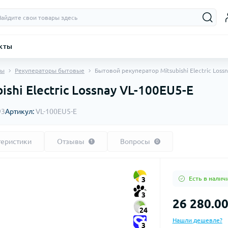
кты
мы
Рекуператоры бытовые
Бытовой рекуператор Mitsubishi Electric Loss
shi Electric Lossnay VL-100EU5-E
93
Артикул:
VL-100EU5-E
теристики
Отзывы
Вопросы
1
0
Есть в налич
3
3
26 280.00
24
Нашли дешевле?
3