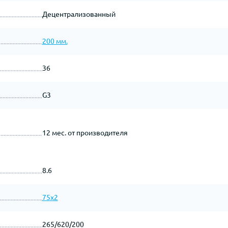
Децентрализованный
200 мм.
36
G3
12 мес. от производителя
8.6
75х2
265/620/200