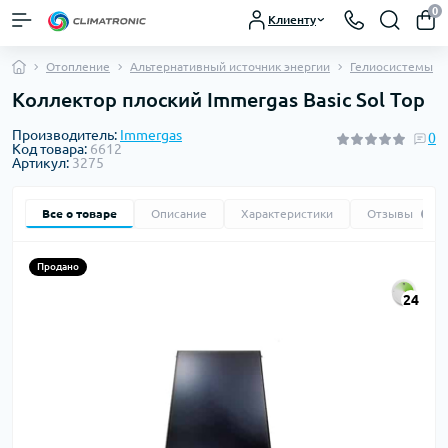
0
Клиенту
Отопление
Альтернативный источник энергии
Гелиосистемы
Коллектор плоский Immergas Basic Sol Top
Производитель:
Immergas
0
Код товара:
6612
Артикул:
3275
Все о товаре
Описание
Характеристики
Отзывы
0
Продано
24