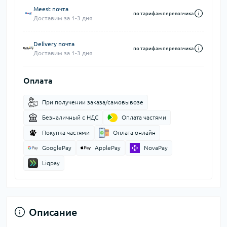
Meest почта
по тарифам перевозчика
Доставим за 1-3 дня
Delivery почта
по тарифам перевозчика
Доставим за 1-3 дня
Оплата
При получении заказа/самовывозе
Безналичный с НДС
Оплата частями
Покупка частями
Оплата онлайн
GooglePay
ApplePay
NovaPay
Liqpay
Описание