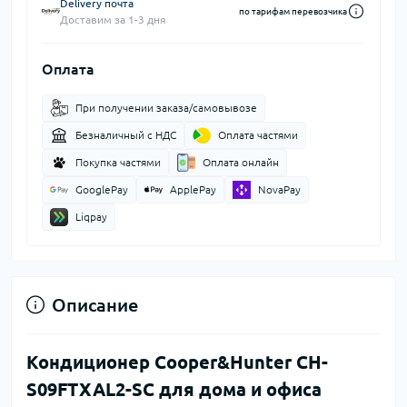
Delivery почта
по тарифам перевозчика
Доставим за 1-3 дня
Оплата
При получении заказа/самовывозе
Безналичный с НДС
Оплата частями
Покупка частями
Оплата онлайн
GooglePay
ApplePay
NovaPay
Liqpay
Описание
Кондиционер Cooper&Hunter CH-
S09FTXAL2-SC для дома и офиса