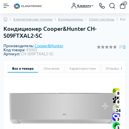
0
Клиенту
Климатическая техника
Кондиционеры
Сплит-системы
Конд
Кондиционер Cooper&Hunter CH-
S09FTXAL2-SC
Производитель:
Cooper&Hunter
0
Код товара:
45002
Артикул:
CH-S09FTXAL2-SC
Все о товаре
Описание
Характеристики
Отзывы
0
8
8
24
3
3