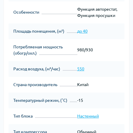
Функция авторестат,
Особенности
Функция просушки
Площадь помещения, (м²)
до 40
Потребляемая мощность
980/930
(обогр/охл.)
Расход воздуха, (м³/час)
550
Страна производитель
Китай
Температурный режим, (˚С)
-15
Тип блока
Настенный
Тип компрессора
Обычный