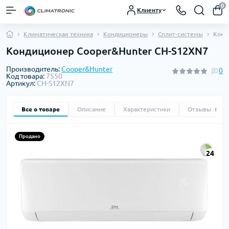
0
Клиенту
Климатическая техника
Кондиционеры
Сплит-системы
Конд
Кондиционер Cooper&Hunter CH-S12XN7
Производитель:
Cooper&Hunter
0
Код товара:
7550
Артикул:
CH-S12XN7
Все о товаре
Описание
Характеристики
Отзывы
0
Продано
24