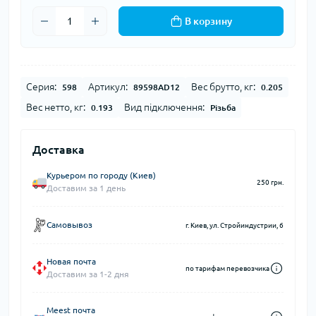
В корзину
Серия:
Артикул:
Вес брутто, кг:
598
89598AD12
0.205
Вес нетто, кг:
Вид підключення:
0.193
Різьба
Доставка
Курьером по городу (Киев)
250 грн.
Доставим за 1 день
Самовывоз
г. Киев, ул. Стройиндустрии, 6
Новая почта
по тарифам перевозчика
Доставим за 1-2 дня
Meest почта