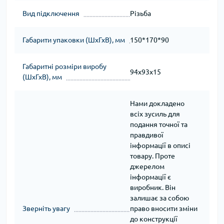
Вид підключення
Різьба
Габарити упаковки (ШхГхВ), мм
150*170*90
Габаритні розміри виробу
94х93х15
(ШхГхВ), мм
Нами докладено
всіх зусиль для
подання точної та
правдивої
інформації в описі
товару. Проте
джерелом
інформації є
виробник. Він
залишає за собою
Зверніть увагу
право вносити зміни
до конструкції