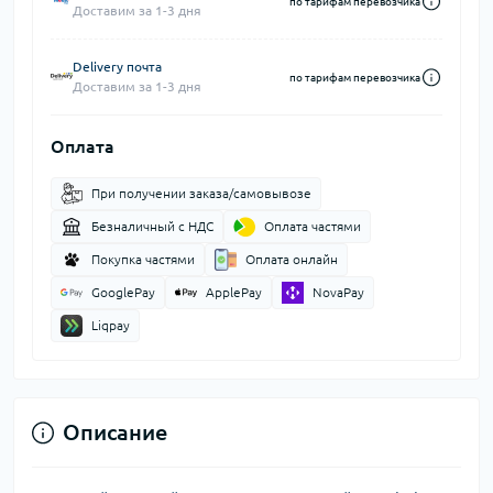
по тарифам перевозчика
Доставим за 1-3 дня
Delivery почта
по тарифам перевозчика
Доставим за 1-3 дня
Оплата
При получении заказа/самовывозе
Безналичный с НДС
Оплата частями
Покупка частями
Оплата онлайн
GooglePay
ApplePay
NovaPay
Liqpay
Описание