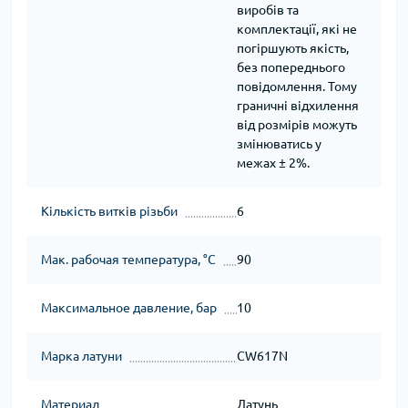
виробів та
комплектації, які не
погіршують якість,
без попереднього
повідомлення. Тому
граничні відхилення
від розмірів можуть
змінюватись у
межах ± 2%.
Кількість витків різьби
6
Мак. рабочая температура, °C
90
Максимальное давление, бар
10
Марка латуни
CW617N
Материал
Латунь