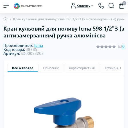
0
Клиенту
Кран кульовий для поливу Icma 598 1/2"З (з антизамерзанням) ручка 
Кран кульовий для поливу Icma 598 1/2"З (з
антизамерзанням) ручка алюмінієва
Производитель:
Icma
0
Код товара:
38785
Артикул:
SD00053203
Все о товаре
Описание
Характеристики
Отзывы
0