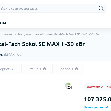
кты
опливные
Твердотопливный котел Metal-Fach Sokol SE MAX II-30 кВт
-Fach Sokol SE MAX II-30 кВт
л:
SEMAXІІ-30
теристики
Отзывы
Вопросы
0
0
Доставка 2-3 дн
24
107 325.0
Нашли дешевле?