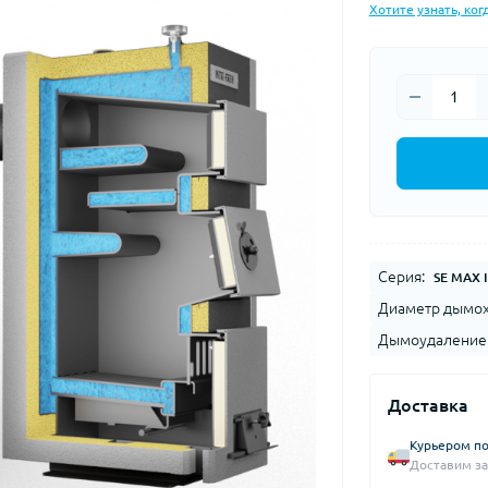
Хотите узнать, ког
Серия:
SE MAX I
Диаметр дымох
Дымоудаление
Доставка
Курьером по
Доставим за