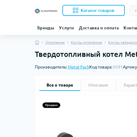
Каталог товаров
Бренды
Услуги
Доставка и оплата
Конта
Отопление
Котлы отопления
Котлы твёрдот
Твердотопливный котел Metal
Производитель:
Metal-Fach
Код товара:
6591
Артику
Все о товаре
Описание
Харак
Продано