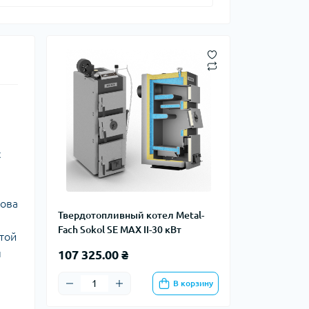
с
рова
Твердотопливный котел Metal-
Fach Sokol SE MAX II-30 кВт
ытой
ы
107 325.00 ₴
В корзину