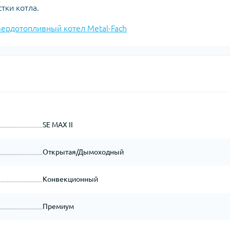
тки котла.
вердотопливный котел Metal-Fach
SE MAX II
Открытая/Дымоходный
Конвекционный
Премиум