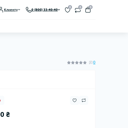
Выберите язык магазина
0
0
0
Клиенту
0 (800) 33-40-40
UA
Закрыть
0
я
0 ₴