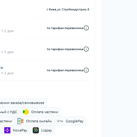
г. Киев, ул. Стройиндустрии, 6
по тарифам перевозчика
 1-2 дня
по тарифам перевозчика
 1-3 дня
та
по тарифам перевозчика
 1-3 дня
чении заказа/самовывозе
ный с НДС
Оплата частями
частями
Оплата онлайн
GooglePay
NovaPay
Liqpay