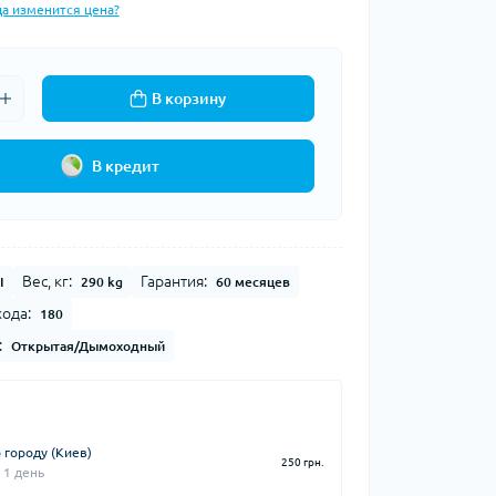
да изменится цена?
В корзину
В кредит
Вес, кг:
Гарантия:
I
290 kg
60 месяцев
ода:
180
:
Открытая/Дымоходный
 городу (Киев)
250 грн.
 1 день