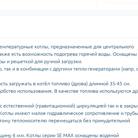
отемпературные котлы, предназначенные для центрального
акже есть возможность подогрева горячей воды. Оснащены
ы и решеткой для ручной загрузки.
, так и в комбинации с другими тепло-генераторами (напр. 
ть загружать в котёл топливо (дрова) длинной 35-45 см.
обство использования. В качестве топлива используются д
с естественной (гравитационной) циркуляцией так и в закр
 Котлы имеют малое гидравлическое сопротивление и труб
ретому теплоносителю перемещаться без принудительной
лщину 6 мм. Котлы серии SE МАХ оснащены водяной