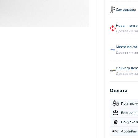
Самовывоз
Новая почта
Доставим за
Meest почта
Доставим за
Delivery поч
Доставим за
Оплата
При полу
Безналич
Покупка 
ApplePay