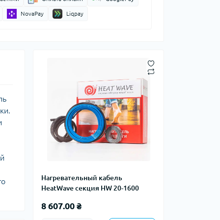
NovaPay
Liqpay
ль
ки.
и
ой
Нагревательный кабель
го
HeatWave cекция HW 20-1600
8 607.00 ₴