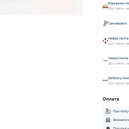
Курьером по
Доставим за
Самовывоз
Новая почта
Доставим за
Meest почта
Доставим за
Delivery поч
Доставим за
Оплата
При полу
Безналич
Покупка 