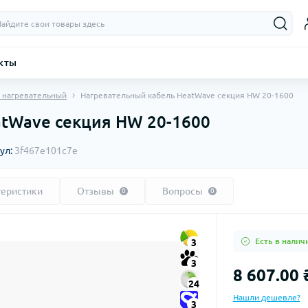
кты
 нагревательный
Нагревательный кабель HeatWave cекция HW 20-1600
tWave cекция HW 20-1600
ул:
3f467e101c7e
теристики
Отзывы
Вопросы
0
0
Есть в налич
3
3
8 607.00 
24
Нашли дешевле?
3