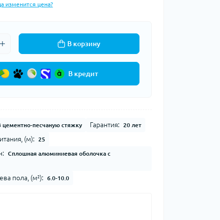
да изменится цена?
В корзину
В кредит
Гарантия:
В цементно-песчаную стяжку
20 лет
тания, (м):
25
н:
Сплошная алюминиевая оболочка с
а пола, (м²):
6.0-10.0