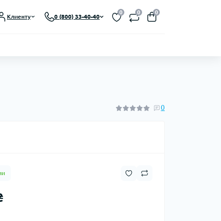
Выберите язык магазина
0
0
0
Клиенту
0 (800) 33-40-40
UA
Закрыть
0
ии
₴