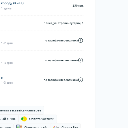
 городу (Киев)
250 грн.
 1 день
г. Киев, ул. Стройиндустрии, 6
по тарифам перевозчика
 1-2 дня
по тарифам перевозчика
 1-3 дня
та
по тарифам перевозчика
 1-3 дня
чении заказа/самовывозе
ный с НДС
Оплата частями
частями
Оплата онлайн
GooglePay