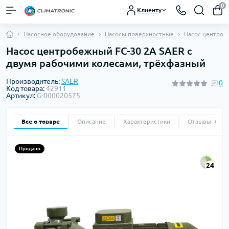
0
Клиенту
Насосное оборудование
Насосы поверхностные
Насос центроб
Насос центробежный FC-30 2A SAER с
двумя рабочими колесами, трёхфазный
Производитель:
SAER
0
Код товара:
42911
Артикул:
G-000020575
Все о товаре
Описание
Характеристики
Отзывы
0
Продано
24