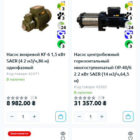
3
3
3
3
24
24
3
3
3
3
Насос вихревой KF-6 1,5 кВт
Насос центробежный
SAER (4.2 м3/ч,86 м)
горизонтальный
однофазный
многоступенчатый OP-40/6
Код товара: 42471
2.2 кВт SAER (14 м3/ч,64,5
В наличии
м)
Код товара: 42602
В наличии
0
0
8 982.00 ₴
31 357.00 ₴
Заканчивается