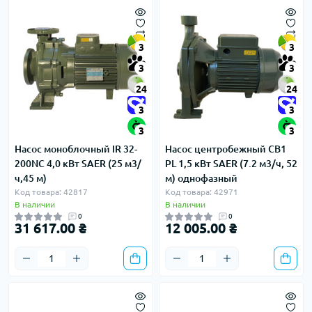
3
3
3
3
24
24
3
3
3
3
Насос моноблочный IR 32-
Насос центробежный CB1
200NC 4,0 кВт SAER (25 м3/
PL 1,5 кВт SAER (7.2 м3/ч, 52
ч,45 м)
м) однофазный
Код товара: 42817
Код товара: 42971
В наличии
В наличии
0
0
31 617.00 ₴
12 005.00 ₴