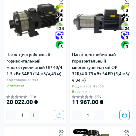
3
3
3
3
24
24
3
3
3
3
Насос центробежный
Насос центробежный
горизонтальный
горизонтальный
многоступенчатый OP-40/4
многоступенчатый OP-
1.5 кВт SAER (14 м3/ч,43 м)
32R/4 0.75 кВт SAER (5,4 м3/
Код товара: 41943
ч,34 м)
В наличии
Код товара: 42566
В наличии
0
0
20 022.00 ₴
11 967.00 ₴
Продано