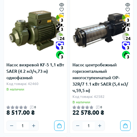
3
3
3
3
24
24
3
3
3
3
Насос вихревой KF-5 1,1 кВт
Насос центробежный
SAER (4.2 м3/ч,73 м)
горизонтальный
однофазный
многоступенчатый OP-
Код товара: 42460
32R/7 1.1 кВт SAER (5,4 м3/
В наличии
ч,59,5 м)
Код товара: 42582
В наличии
0
0
8 517.00 ₴
22 578.00 ₴