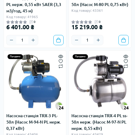
PL нерж. 0,55 кВт SAER (3,3
50л (Насос M-80 PL 0,75 кВт)
м3/год, 45 м)
Код товару: 43361
Код товару: 41965
0
0
6 401.00 ₴
15 219.00 ₴
Продано
Продано
24
24
Насосна станція TRX-3 PL-
Насосна станція TRX-4 PL ss-
50л (Насос M-94-N PL нерж.
50л нерж. (Насос M-97-N PL
0,37 кВт)
нерж. 0,55 кВт)
Код товару: 43406
Код товару: 43429