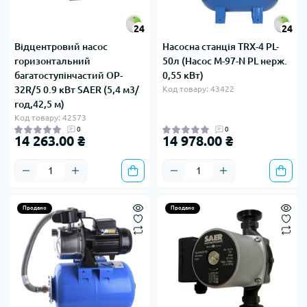
24
24
Відцентровий насос
Насосна станція TRX-4 PL-
горизонтальний
50л (Насос M-97-N PL нерж.
багатоступінчастий OP-
0,55 кВт)
32R/5 0.9 кВт SAER (5,4 м3/
Код товару: 43422
год,42,5 м)
Код товару: 42573
0
0
14 263.00 ₴
14 978.00 ₴
Продано
Продано