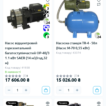
3
3
24
3
3
24
Насос відцентровий
Насосна станція TR-4 - 50л
горизонтальний
(Насос M-70 0,55 кВт)
багатоступінчастий OP-40/3
Код товару: 43374
1.1 кВт SAER (14 м3/год,32
м)
Код товару: 41938
В наявності
0
0
17 606.00 ₴
15 026.00 ₴
Продано
Продано