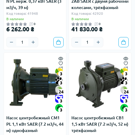
N PL нерж. 0,37 кВт SAER (3
2AB SAER с двумя рабочими
м3/ч, 39 м)
колесами, трёхфазный
Код товара: 41948
Код товара: 42920
В наличии
В наличии
0
0
6 262.00 ₴
41 830.00 ₴
3
3
3
3
24
24
3
3
3
3
Насос центробежный CM1
Насос центробежный CB1
PL 1,1 кВт SAER (7.2 м3/ч, 44
1,5 кВт SAER (7.2 м3/ч, 52 м)
м) однофазный
трёхфазный