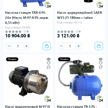
24
24
Насосна станція TRX-4 PL-
Насос циркуляційний SAER
24л (Насос M-97-N PL нерж.
W35-25 180мм + гайки
0,55 кВт)
Код товару: 42712
Код товару: 43400
0
0
10 904.00 ₴
3 121.00 ₴
Продано
Продано
24
24
Насос відцентровий M-97-N
Насосна станція TR-5 PL -