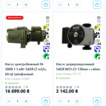
Заканчивается
3
3
3
3
24
24
3
3
3
3
Насос центробежный M-
Насос циркуляционный
300B 1.5 кВт SAER (7 м3/ч,
SAER W55-25 130мм + гайки
60 м) трёхфазный
Код товара: 42719
В наличии
Код товара: 42884
В наличии
0
0
16 699.00 ₴
3 142.00 ₴