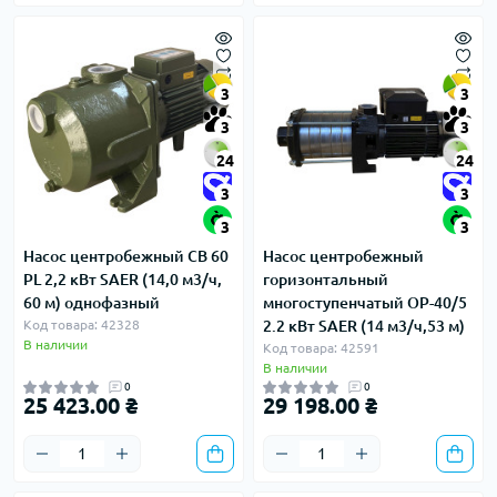
3
3
3
3
24
24
3
3
3
3
Насос центробежный CB 60
Насос центробежный
PL 2,2 кВт SAER (14,0 м3/ч,
горизонтальный
60 м) однофазный
многоступенчатый OP-40/5
Код товара: 42328
2.2 кВт SAER (14 м3/ч,53 м)
В наличии
Код товара: 42591
В наличии
0
0
25 423.00 ₴
29 198.00 ₴