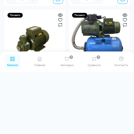
Продано
Продано
0
0
Каталог
Главная
Закладки
Сравнить
Контакты
24
24
Вихровий насос KF-4 0,75
Насосна станція TR-5 PL-24л
кВт SAER (3,0 м3/год,76 м)
(Насос M-80 0,75 кВт)
однофазний
Код товару: 43357
Код товару: 42449
0
0
6 689.00 ₴
11 145.00 ₴
Продано
Продано