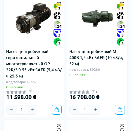
3
3
3
3
24
24
3
3
3
3
Насос центробежный
Насос центробежный M-
горизонтальный
400B 1,5 кВт SAER (10 м3/ч,
многоступенчатый OP-
52 м)
32R/3 0.55 кВт SAER (5,4 м3/
Код товара: 39280
В наличии
ч,25,5 м)
Код товара: 42557
В наличии
0
0
11 598.00 ₴
16 708.00 ₴