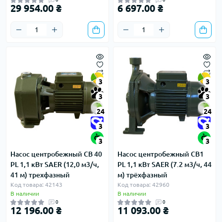
29 954.00 ₴
6 697.00 ₴
3
3
3
3
24
24
3
3
3
3
Насос центробежный CB 40
Насос центробежный CB1
PL 1,1 кВт SAER (12,0 м3/ч,
PL 1,1 кВт SAER (7.2 м3/ч, 44
41 м) трехфазный
м) трёхфазный
Код товара: 42143
Код товара: 42960
В наличии
В наличии
0
0
12 196.00 ₴
11 093.00 ₴