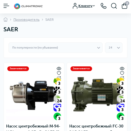
0
Клиенту
Производитель
SAER
SAER
Заканчивается
Заканчивается
3
3
3
3
24
24
3
3
3
3
Насос центробежный M-94-
Насос центробежный FC-30