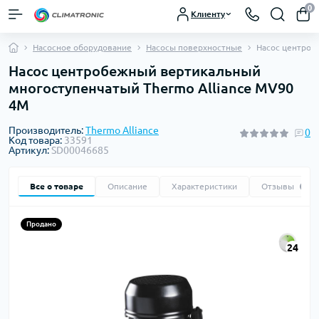
0
Клиенту
Насосное оборудование
Насосы поверхностные
Насос центроб
Насос центробежный вертикальный
многоступенчатый Thermo Alliance MV90
4M
Производитель:
Thermo Alliance
0
Код товара:
33591
Артикул:
SD00046685
Все о товаре
Описание
Характеристики
Отзывы
0
Продано
24