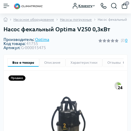
0
Клиенту
Насосное оборудование
Насосы погружные
Насос фекальный Op
Насос фекальный Optima V250 0,3кВт
Производитель:
Optima
0
Код товара:
41755
Артикул:
G-000015475
Все о товаре
Описание
Характеристики
Отзывы
0
Продано
24