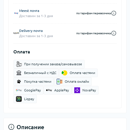
Meest почта
по тарифам перевозчика
Доставим за 1-3 дня
Delivery почта
по тарифам перевозчика
Доставим за 1-3 дня
Оплата
При получении заказа/самовывозе
Безналичный с НДС
Оплата частями
Покупка частями
Оплата онлайн
GooglePay
ApplePay
NovaPay
Liqpay
Описание