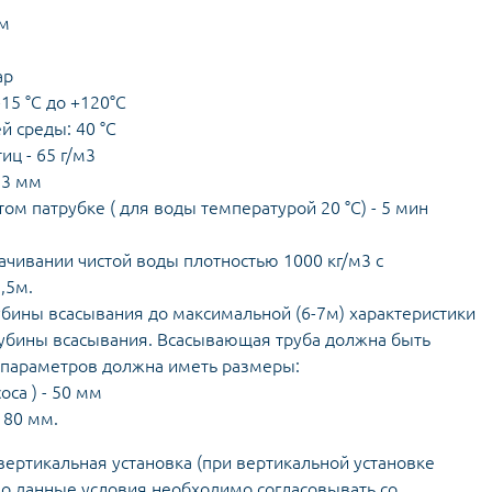
мм
ар
15 °С до +120°С
 среды: 40 °С
ц - 65 г/м3
 3 мм
м патрубке ( для воды температурой 20 °С) - 5 мин
чивании чистой воды плотностью 1000 кг/м3 с
,5м.
бины всасывания до максимальной (6-7м) характеристики
лубины всасывания. Всасывающая труба должна быть
 параметров должна иметь размеры:
са ) - 50 мм
 80 мм.
вертикальная установка (при вертикальной установке
но данные условия необходимо согласовывать со