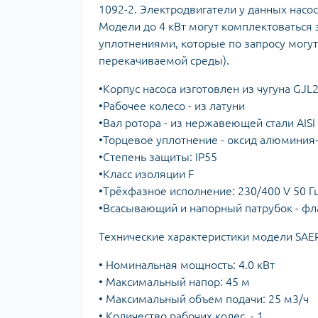
1092-2. Электродвигатели у данных насо
Модели до 4 кВт могут комплектоваться
уплотнениями, которые по запросу могут
перекачиваемой среды).
•Корпус насоса изготовлен из чугуна GJL
•Рабочее колесо - из латуни
•Вал ротора - из нержавеющей стали AISI
•Торцевое уплотнение - оксид алюминия
•Степень защиты: IP55
•Класс изоляции F
•Трёхфазное исполнение: 230/400 V 50 Г
•Всасывающий и напорный патрубок - фла
Технические характеристики модели SAER
• Номинальная мощность: 4.0 кВт
• Максимальный напор: 45 м
• Максимальный объем подачи: 25 м3/ч
• Количество рабочих колес - 1