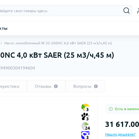
кты
Насос моноблочный IR 32-200NC 4,0 кВт SAER (25 м3/ч,45 м)
NC 4,0 кВт SAER (25 м3/ч,45 м)
694900304194604
теристики
Отзывы
Вопросы
0
0
Есть в налич
3
3
31 617.00
24
Нашли дешевле?
3