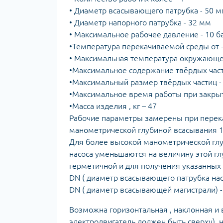
• Диаметр всасывающего патрубка - 50 
• Диаметр напорного патрубка - 32 мм
• Максимальное рабочее давление - 10 б
•Температура перекачиваемой среды от -
• Максимальная температура окружающей
•Максимальное содержание твёрдых части
•Максимальный размер твёрдых частиц -
•Максимальное время работы при закрыто
•Масса изделия , кг – 47
Рабочие параметры замерены при перека
манометрической глубиной всасывания 1
Для более высокой манометрической глу
насоса уменьшаются на величину этой г
герметичной и для получения указанных
DN ( диаметр всасывающего патрубка насо
DN ( диаметр всасывающей магистрали) -
Возможна горизонтальная , наклонная и 
электродвигатель должен быть сверху), 