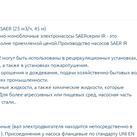
SAER (25 м3/ч, 45 м)
о-моноблочные электронасосы SAERсерии IR - это
вполне приемлемой ценой.Производство насосов SAER IR
R могут быть использованы в рециркуляционных установках
 а также в установках пожаротушения.
 орошения и дождевания, подачи хозяйственно-бытовых во
слях промышленности.
ные жидкости, а также химические жидкости, которые
 Для более агрессивных или пищевых сред, насосная часть
стали..
чные (вал электродвигателя находится непосредственно в
 ). Присоединения у насоса фланцевые по стандарту UNI EN