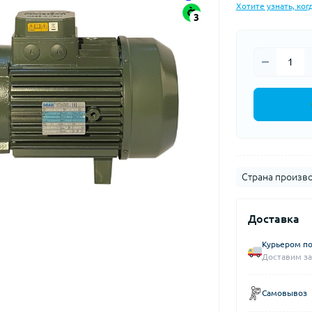
Хотите узнать, ког
3
Страна произво
Доставка
Курьером по
Доставим за
Самовывоз