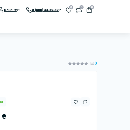
Выберите язык магазина
0
0
0
Клиенту
0 (800) 33-40-40
UA
Закрыть
0
ии
 ₴