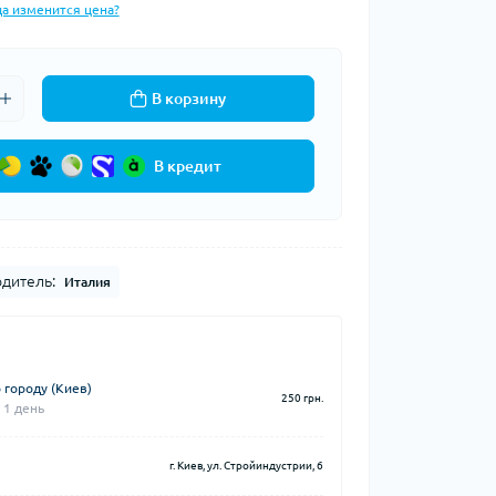
да изменится цена?
В корзину
В кредит
дитель:
Италия
 городу (Киев)
250 грн.
 1 день
г. Киев, ул. Стройиндустрии, 6