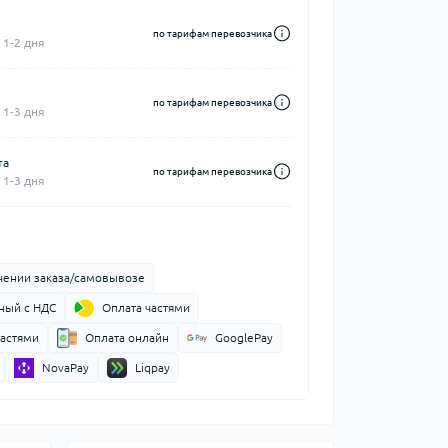
по тарифам перевозчика
 1-2 дня
по тарифам перевозчика
 1-3 дня
та
по тарифам перевозчика
 1-3 дня
чении заказа/самовывозе
ный с НДС
Оплата частями
частями
Оплата онлайн
GooglePay
NovaPay
Liqpay