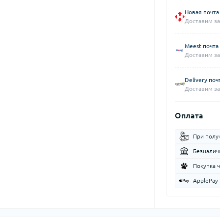
Новая почта
Доставим за
Meest почта
Доставим за
Delivery поч
Доставим за
Оплата
При полу
Безналич
Покупка 
ApplePay