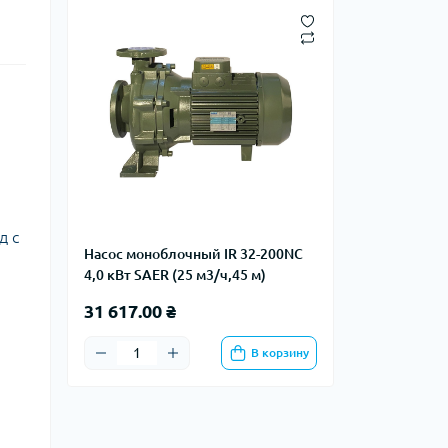
,
д с
Насос моноблочный IR 32-200NC
4,0 кВт SAER (25 м3/ч,45 м)
31 617.00 ₴
В корзину