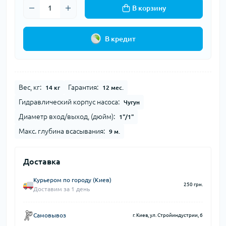
В корзину
В кредит
Вес, кг:
Гарантия:
14 кг
12 мес.
Гидравлический корпус насоса:
Чугун
Диаметр вход/выход, (дюйм):
1"/1"
Макс. глубина всасывания:
9 м.
Доставка
Курьером по городу (Киев)
250 грн.
Доставим за 1 день
Самовывоз
г. Киев, ул. Стройиндустрии, 6