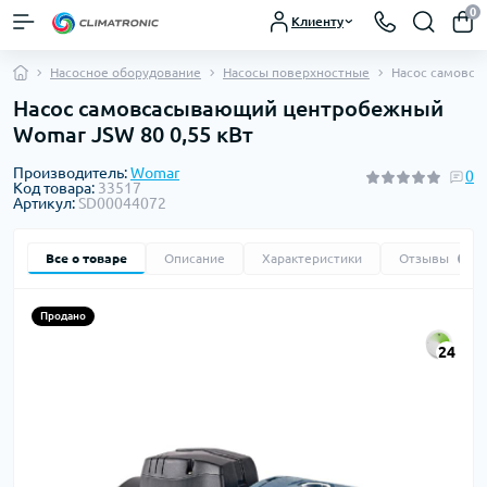
0
Клиенту
Насосное оборудование
Насосы поверхностные
Насос самовса
Насос самовсасывающий центробежный
Womar JSW 80 0,55 кВт
Производитель:
Womar
0
Код товара:
33517
Артикул:
SD00044072
Все о товаре
Описание
Характеристики
Отзывы
0
Продано
24