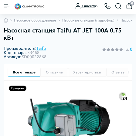
0
Клиенту
Насосное оборудование
Насосные станции (гидрофор)
Насосная
Насосная станция Taifu AT JET 100А 0,75
кВт
Производитель:
Taifu
0
Код товара:
33468
Артикул:
SD00022868
Все о товаре
Описание
Характеристики
Отзывы
0
Продано
24