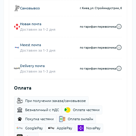
Самовывоз
г. Киев, ул. Стройиндустрии, 6
Новая почта
по тарифам перевозчика
Доставим за 1-2 дня
Meest почта
по тарифам перевозчика
Доставим за 1-3 дня
Delivery почта
по тарифам перевозчика
Доставим за 1-3 дня
Оплата
При получении заказа/самовывозе
Безналичный с НДС
Оплата частями
Покупка частями
Оплата онлайн
GooglePay
ApplePay
NovaPay