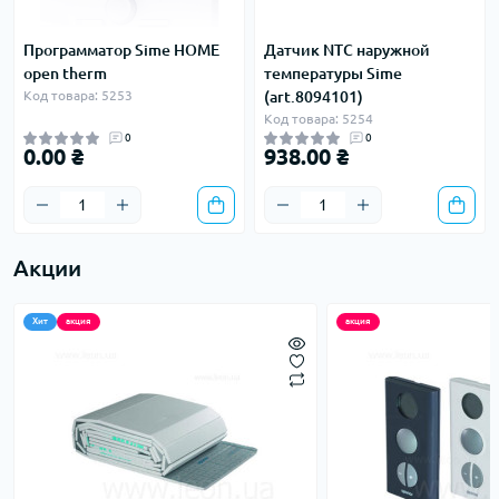
Программатор Sime HOME
Датчик NTC наружной
open therm
температуры Sime
Код товара: 5253
(art.8094101)
Код товара: 5254
0
0
0.00 ₴
938.00 ₴
Акции
Хит
акция
акция