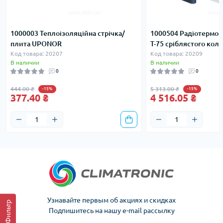
1000003 Теплоізоляційна стрічка/
1000504 Радіотермос
плита UPONOR
T-75 сріблястого ко
Код товара: 20207
Код товара: 20209
В наличии
В наличии
0
0
444.00 ₴
5 313.00 ₴
-15%
-15%
377.40 ₴
4 516.05 ₴
Узнавайте первым об акциях и скидках
Фильтр
Подпишитесь на нашу e-mail рассылку