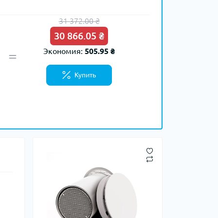
31 372.00 ₴
30 866.05 ₴
x
2
Экономия:
505.95 ₴
Купить