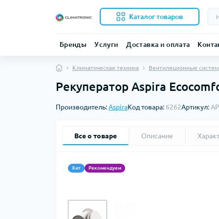
Каталог товаров
Бренды
Услуги
Доставка и оплата
Конта
Климатическая техника
Вентиляционные систе
Рекуператор Aspira Ecocomfo
Производитель:
Aspira
Код товара:
6262
Артикул:
AP
Все о товаре
Описание
Харак
Хит
Рекомендуем