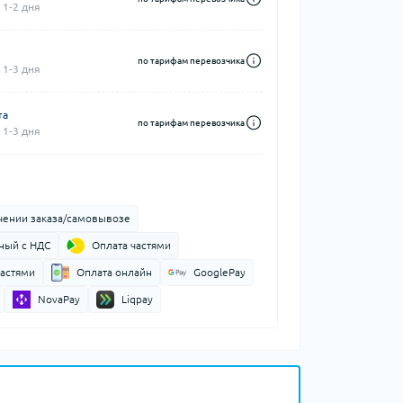
 1-2 дня
по тарифам перевозчика
 1-3 дня
та
по тарифам перевозчика
 1-3 дня
чении заказа/самовывозе
ный с НДС
Оплата частями
частями
Оплата онлайн
GooglePay
NovaPay
Liqpay