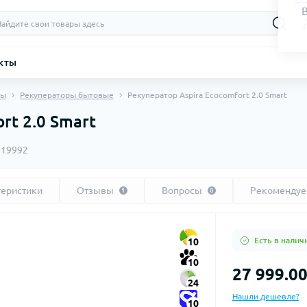
кты
мы
Рекуператоры бытовые
Рекуператор Aspira Ecocomfort 2.0 Smart
rt 2.0 Smart
19992
теристики
Отзывы
Вопросы
Рекоменду
1
0
Есть в налич
10
10
27 999.00
24
Нашли дешевле?
10