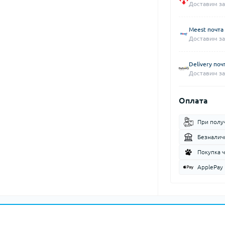
Доставим за
Meest почта
Доставим за
Delivery поч
Доставим за
Оплата
При полу
Безналич
Покупка 
ApplePay