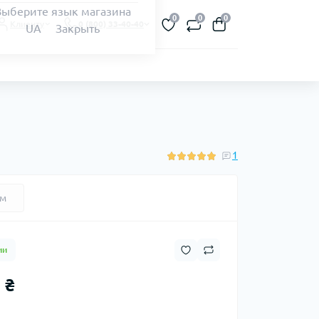
Выберите язык магазина
0
0
0
Клиенту
0 (800) 33-40-40
UA
Закрыть
1
ем
ии
 ₴