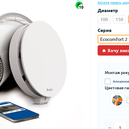
Хотите узнать, ког
10
Диаметр
100
150
Серия
Ecocomfort 2
🔥 Хочу зни
Монтаж рек
Алмазное 
Цветовая га