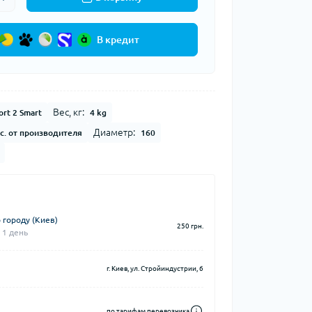
В кредит
Вес, кг:
rt 2 Smart
4 kg
Диаметр:
с. от производителя
160
 городу (Киев)
250 грн.
 1 день
г. Киев, ул. Стройиндустрии, 6
по тарифам перевозчика