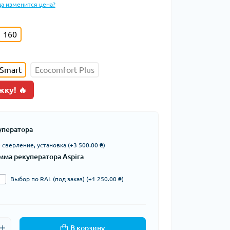
да изменится цена?
160
 Smart
Ecocomfort Plus
жку! 🔥
уператора
сверление, установка (+3 500.00 ₴)
мма рекуператора Aspira
Выбор по RAL (под заказ) (+1 250.00 ₴)
В корзину