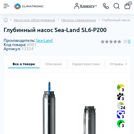
0
Клиенту
Насосное оборудование
Насосы скважинные
Глубинный насос S
Глубинный насос Sea-Land SL6-P200
Производитель:
Sea-Land
0
Код товара:
6001
Артикул:
13324
Все о товаре
Описание
Характеристики
Отзывы
0
3
3
24
3
3