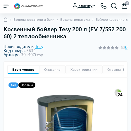
0
Клиенту
Водонагреватели и баки
Водонагреватели
Бойлер косвенного н
Косвенный бойлер Tesy 200 л (EV 7/5S2 200
60) 2 теплообменника
Производитель:
Tesy
0
Код товара:
5634
Артикул:
301407tesy
Все о товаре
Описание
Характеристики
Отзывы
0
Хит
Продано
24