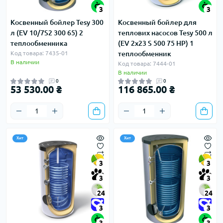
3
3
Косвенный бойлер Tesy 300
Косвенный бойлер для
л (EV 10/7S2 300 65) 2
теплових насосов Tesy 500 л
теплообменника
(EV 2x23 S 500 75 HP) 1
Код товара: 7435-01
теплообменник
В наличии
Код товара: 7444-01
В наличии
0
0
53 530.00 ₴
116 865.00 ₴
Хит
Хит
3
3
3
3
24
24
3
3