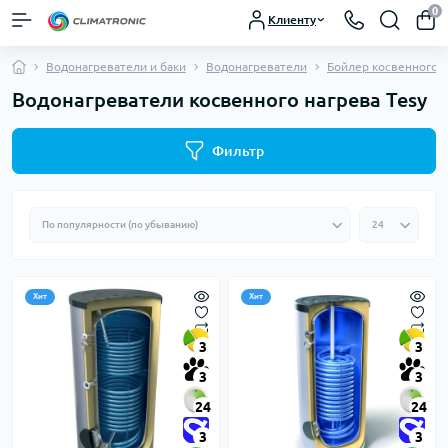
0
Клиенту
Водонагреватели и баки
Водонагреватели
Бойлер косвенного н
Водонагреватели косвенного нагрева Tesy
Фильтр
Хит
Хит
3
3
3
3
24
24
3
3