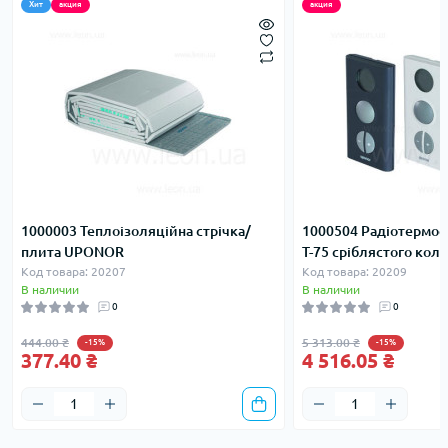
Хит
акция
акция
1000003 Теплоізоляційна стрічка/
1000504 Радіотермос
плита UPONOR
T-75 сріблястого ко
Код товара: 20207
Код товара: 20209
В наличии
В наличии
0
0
444.00 ₴
5 313.00 ₴
-15%
-15%
377.40 ₴
4 516.05 ₴