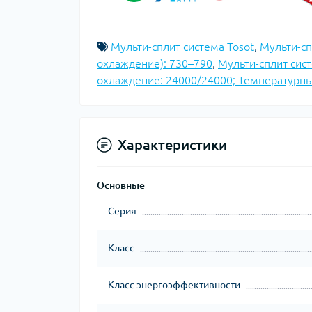
Мульти-сплит система Tosot
,
Мульти-сп
охлаждение): 730–790
,
Мульти-сплит сист
охлаждение: 24000/24000; Температурны
Характеристики
Основные
Серия
Класс
Класс энергоэффективности