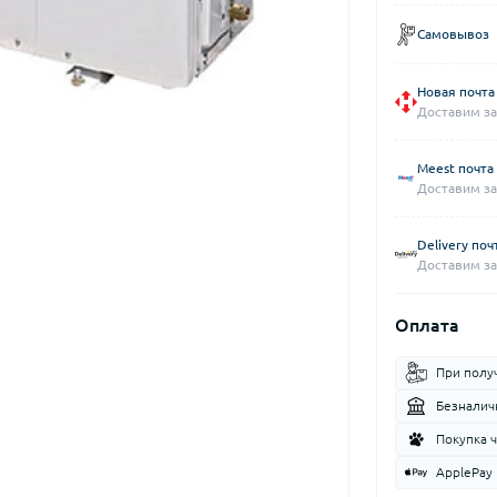
Самовывоз
Новая почта
Доставим за
Meest почта
Доставим за
Delivery поч
Доставим за
Оплата
При полу
Безналич
Покупка 
ApplePay