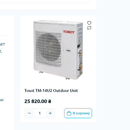
дет
,
Tosot TM-14U2 Outdoor Unit
ри
25 820.00 ₴
В корзину