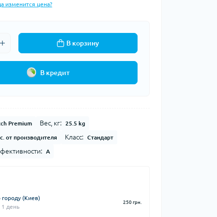
да изменится цена?
В корзину
В кредит
Вес, кг:
tch Premium
25.5 kg
Класс:
с. от производителя
Стандарт
фективности:
A
 городу (Киев)
250 грн.
 1 день