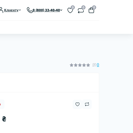
Выберите язык магазина
0
0
0
Клиенту
0 (800) 33-40-40
UA
Закрыть
0
я
 ₴