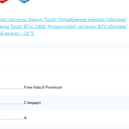
лит системы: Бренд: Tosot; Потребление энергии (обогрев/
емы Tosot; BTU: 2400
,
Мульти-сплит системы: BTU обогрев/
й режим: –20 °C
Free Match Premium
Стандарт
A