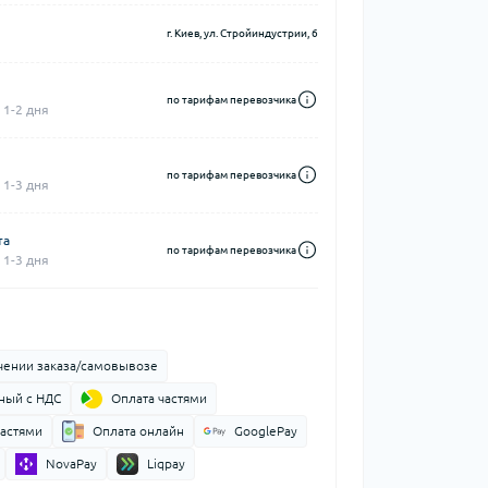
г. Киев, ул. Стройиндустрии, 6
по тарифам перевозчика
 1-2 дня
по тарифам перевозчика
 1-3 дня
та
по тарифам перевозчика
 1-3 дня
чении заказа/самовывозе
ный с НДС
Оплата частями
частями
Оплата онлайн
GooglePay
NovaPay
Liqpay