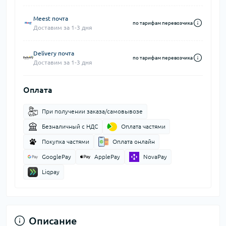
Meest почта
по тарифам перевозчика
Доставим за 1-3 дня
Delivery почта
по тарифам перевозчика
Доставим за 1-3 дня
Оплата
При получении заказа/самовывозе
Безналичный с НДС
Оплата частями
Покупка частями
Оплата онлайн
GooglePay
ApplePay
NovaPay
Liqpay
Описание