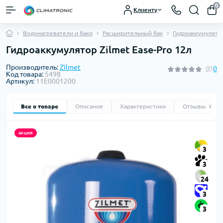
0
Клиенту
Водонагреватели и баки
Расширительный бак
Гидроаккумулято
Гидроаккумулятор Zilmet Ease-Pro 12л
Производитель:
Zilmet
0
Код товара:
5498
Артикул:
11E0001200
Все о товаре
Описание
Характеристики
Отзывы
0
акция
3
3
24
3
3