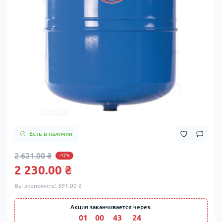
Есть в наличии
2 621.00 ₴
-15%
2 230.00 ₴
Вы экономите:
391.00 ₴
Акция заканчивается через:
01
:
00
:
43
:
23