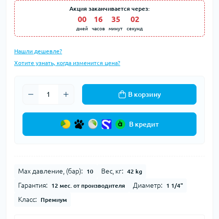
Акция заканчивается через:
00
:
16
:
35
:
01
дней
часов
минут
секунд
Нашли дешевле?
Хотите узнать, когда изменится цена?
В корзину
В кредит
Max давление, (бар):
Вес, кг:
10
42 kg
Гарантия:
Диаметр:
12 мес. от производителя
1 1/4"
Класс:
Премиум