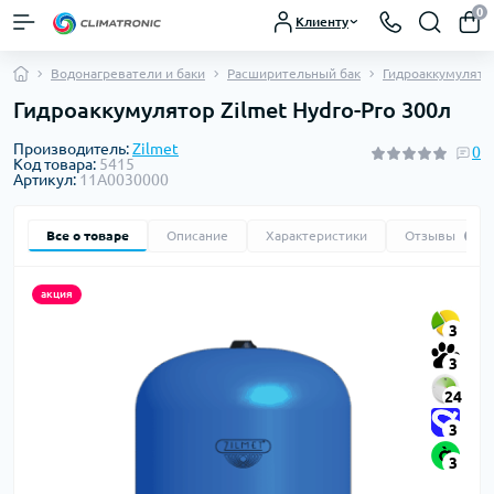
0
Клиенту
Водонагреватели и баки
Расширительный бак
Гидроаккумулято
Гидроаккумулятор Zilmet Hydro-Pro 300л
Производитель:
Zilmet
0
Код товара:
5415
Артикул:
11A0030000
Все о товаре
Описание
Характеристики
Отзывы
0
акция
3
3
24
3
3