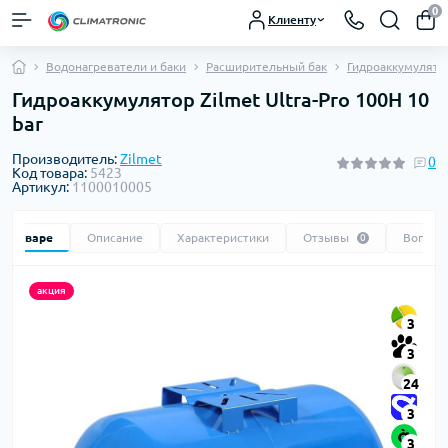
0
Клиенту
Водонагреватели и баки
Расширительный бак
Гидроаккумулято
Гидроаккумулятор Zilmet Ultra-Pro 100H 10
bar
Производитель:
Zilmet
0
Код товара:
5423
Артикул:
1100010005
 о товаре
Описание
Характеристики
Отзывы
Вопрос
0
акция
3
3
24
3
3