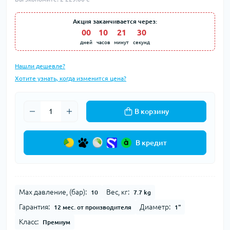
Акция заканчивается через:
00
:
10
:
21
:
29
дней
часов
минут
секунд
Нашли дешевле?
Хотите узнать, когда изменится цена?
В корзину
В кредит
Max давление, (бар):
Вес, кг:
10
7.7 kg
Гарантия:
Диаметр:
12 мес. от производителя
1"
Класс:
Премиум