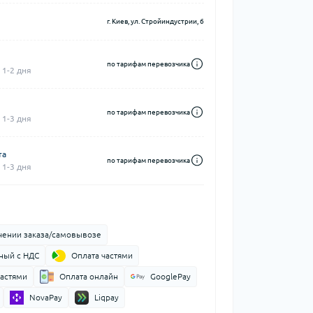
г. Киев, ул. Стройиндустрии, 6
по тарифам перевозчика
 1-2 дня
по тарифам перевозчика
 1-3 дня
та
по тарифам перевозчика
 1-3 дня
чении заказа/самовывозе
ный с НДС
Оплата частями
частями
Оплата онлайн
GooglePay
NovaPay
Liqpay