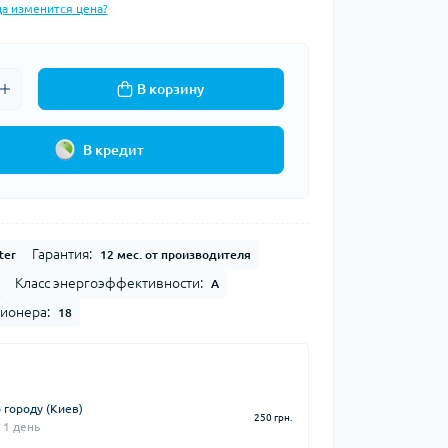
да изменится цена?
В корзину
В кредит
Гарантия:
ter
12 мес. от производителя
Класс энергоэффективности:
A
ионера:
18
 городу (Киев)
250 грн.
 1 день