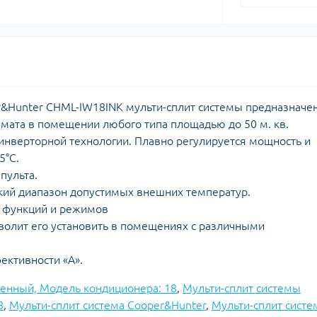
er&Hunter CHML-IW18INK мульти-сплит системы предназначе
мата в помещении любого типа площадью до 50 м. кв.
инверторной технологии. Плавно регулируется мощность и
5°С.
пульта.
кий диапазон допустимых внешних температур.
 функций и режимов
волит его установить в помещениях с различными
ективности «А».
стенный, Модель кондиционера: 18
,
Мульти-сплит системы
8
,
Мульти-сплит система Cooper&Hunter
,
Мульти-сплит сист