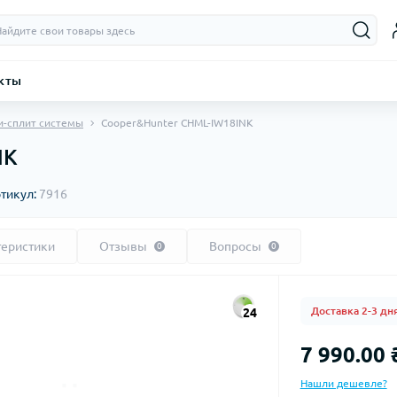
кты
и-сплит системы
Cooper&Hunter CHML-IW18INK
NK
тикул:
7916
теристики
Отзывы
Вопросы
0
0
Доставка 2-3 дн
24
7 990.00 
Нашли дешевле?