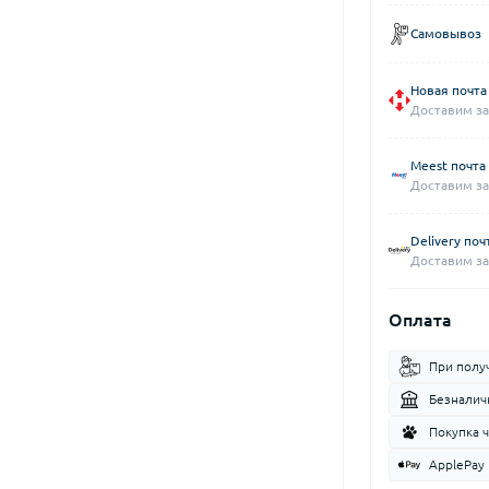
Самовывоз
Новая почта
Доставим за
Meest почта
Доставим за
Delivery поч
Доставим за
Оплата
При полу
Безналич
Покупка 
ApplePay