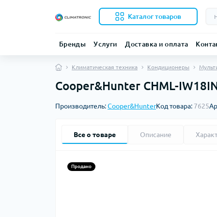
Каталог товаров
Бренды
Услуги
Доставка и оплата
Конта
Климатическая техника
Кондиционеры
Мульт
Cooper&Hunter CHML-IW18I
Производитель:
Cooper&Hunter
Код товара:
7625
Ар
Все о товаре
Описание
Харак
Продано