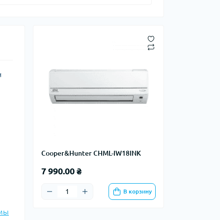
н
Cooper&Hunter CHML-IW18INK
7 990.00 ₴
В корзину
емы