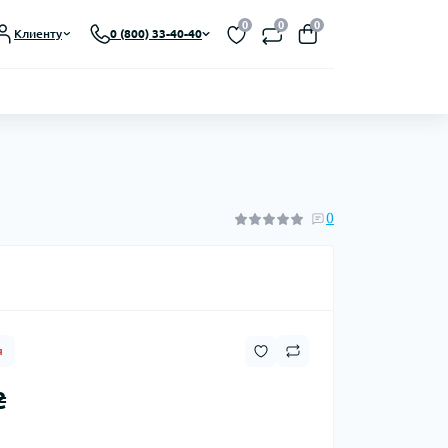
Выберите язык магазина
0
0
0
Клиенту
0 (800) 33-40-40
UA
Закрыть
0
я
₴