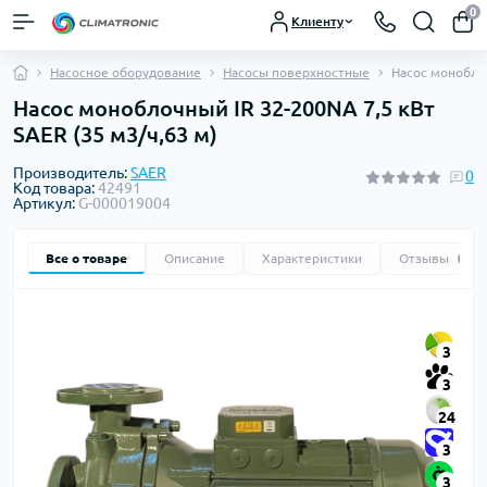
0
Клиенту
Насосное оборудование
Насосы поверхностные
Насос моноблоч
Насос моноблочный IR 32-200NA 7,5 кВт
SAER (35 м3/ч,63 м)
Производитель:
SAER
0
Код товара:
42491
Артикул:
G-000019004
Все о товаре
Описание
Характеристики
Отзывы
0
3
3
24
3
3