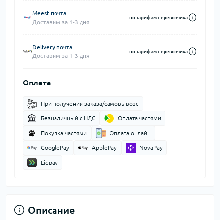
Meest почта
по тарифам перевозчика
Доставим за 1-3 дня
Delivery почта
по тарифам перевозчика
Доставим за 1-3 дня
Оплата
При получении заказа/самовывозе
Безналичный с НДС
Оплата частями
Покупка частями
Оплата онлайн
GooglePay
ApplePay
NovaPay
Liqpay
Описание