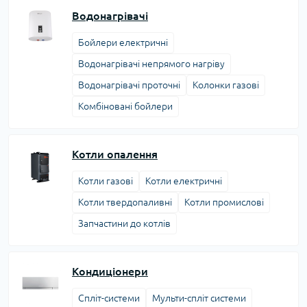
Водонагрівачі
Бойлери електричні
Водонагрівачі непрямого нагріву
Водонагрівачі проточні
Колонки газові
Комбіновані бойлери
Котли опалення
Котли газові
Котли електричні
Котли твердопаливні
Котли промислові
Запчастини до котлів
Кондиціонери
Спліт-системи
Мульти-спліт системи