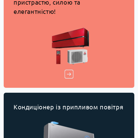
пристрастю, силою та
елегантністю!
Кондиціонер із припливом повітря