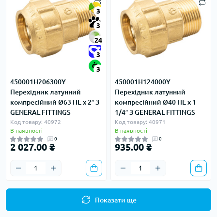
3
3
24
3
3
450001H206300Y
450001H124000Y
Перехідник латунний
Перехідник латунний
компресійний Ø63 ПЕ x 2″ З
компресійний Ø40 ПЕ x 1
GENERAL FITTINGS
1/4″ З GENERAL FITTINGS
Код товару: 40972
Код товару: 40971
В наявності
В наявності
0
0
2 027.00 ₴
935.00 ₴
Показати ще