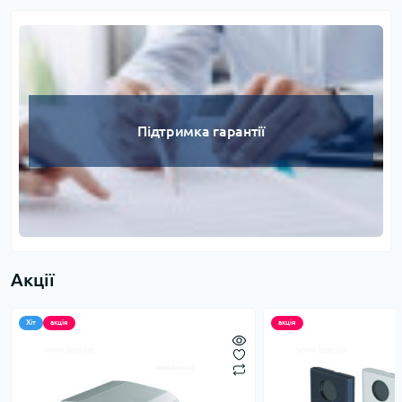
Підтримка гарантії
Акції
Хіт
акція
акція