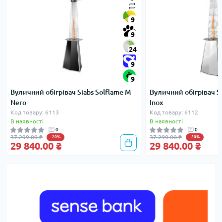
9
9
24
9
9
Вуличний обігрівач Siabs Solflame M
Вуличний обігрівач Si
Nero
Inox
Код товару: 6113
Код товару: 6112
В наявності
В наявності
0
0
37 299.00 ₴
37 299.00 ₴
-20%
-20%
29 840.00 ₴
29 840.00 ₴