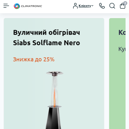
0
Клієнту
Вуличний обігрівач
Ко
Siabs Solflame Nero
Куп
Знижка до 25%