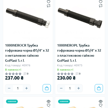
1000NEROСR Трубка
1000NEROPL Трубка
гофрована чорна Ø5/4″ x 32
гофрована чорна Ø5/4″ x 32
з металевою гайкою
з пластиковою гайкою
GoPlast S.r.l.
GoPlast S.r.l.
Код товару: 40976
Код товару: 40975
В наявності
В наявності
0
0
237.00 ₴
230.00 ₴
новинка
новинка