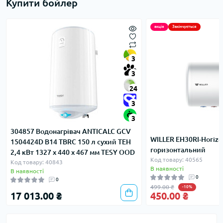
Купити бойлер
акція
Закінчується
3
3
24
3
3
304857 Водонагрівач ANTICALC GCV
WILLER EH30RI-Horizo
1504424D B14 TBRC 150 л сухий ТЕН
горизонтальний
2,4 кВт 1327 x 440 x 467 мм TESY OOD
Код товару: 40565
Код товару: 40843
В наявності
В наявності
0
0
499.00 ₴
-10%
17 013.00 ₴
450.00 ₴