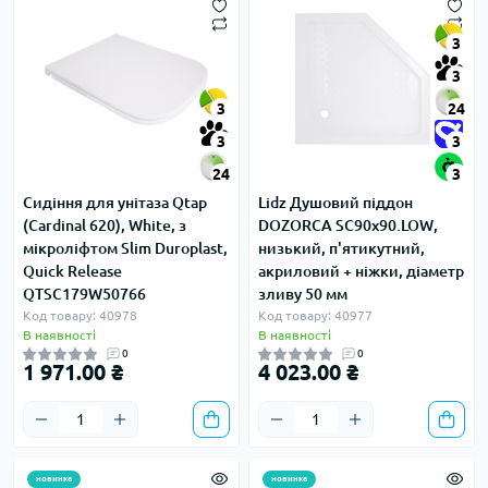
3
3
3
24
3
3
24
3
Сидіння для унітаза Qtap
Lidz Душовий піддон
(Cardinal 620), White, з
DOZORCA SC90x90.LOW,
мікроліфтом Slim Duroplast,
низький, п'ятикутний,
Quick Release
акриловий + ніжки, діаметр
QTSC179W50766
зливу 50 мм
Код товару: 40978
Код товару: 40977
В наявності
В наявності
0
0
1 971.00 ₴
4 023.00 ₴
новинка
новинка