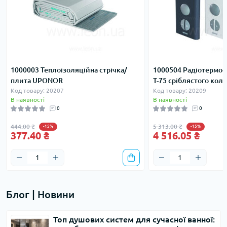
1000003 Теплоізоляційна стрічка/
1000504 Радіотермос
плита UPONOR
T-75 сріблястого ко
Код товару: 20207
Код товару: 20209
В наявності
В наявності
0
0
444.00 ₴
5 313.00 ₴
-15%
-15%
377.40 ₴
4 516.05 ₴
Блог | Новини
Топ душових систем для сучасної ванної: