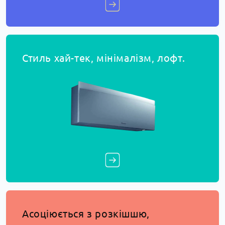
Стиль хай-тек, мінімалізм, лофт.
Асоціюється з розкішшю,