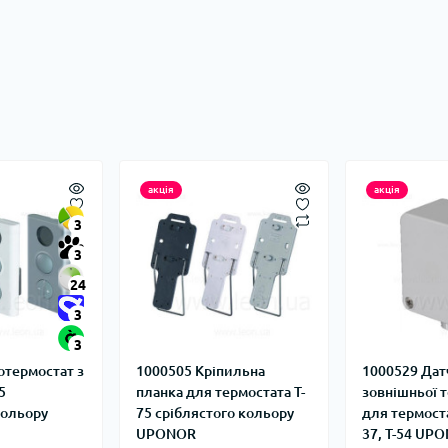
акція
акція
3
3
24
3
3
отермостат з
1000505 Кріпильна
1000529 Дат
5
планка для термостата T-
зовнішньої 
кольору
75 сріблястого кольору
для термостат
UPONOR
37, T-54 UP