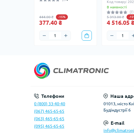
Код товару: 20
В наявності
444.00 ₴
5 313.00 ₴
-15%
-1
377.40 ₴
4 516.05 
Телефони
Наша адр
0 (800) 33-40-40
01013, місто Киї
Будіндустрії 6
(067) 465-65-65
(063) 465-65-65
E-mail
(095) 465-65-65
info@climatroni