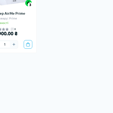
3
ер AirMe Prime
овару: Prime
вності
0
900.00 ₴