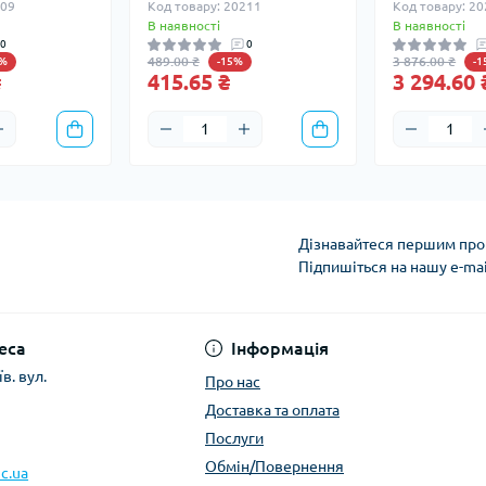
209
Код товару: 20211
Код товару: 2
В наявності
В наявності
0
0
489.00 ₴
3 876.00 ₴
5%
-15%
-
₴
415.65 ₴
3 294.60 
Дізнавайтеся першим про 
Підпишіться на нашу e-ma
Політика конфіденці
еса
Інформація
в. вул.
Про нас
Доставка та оплата
Послуги
Обмін/Повернення
c.ua