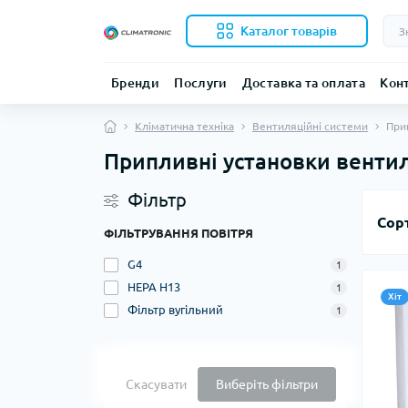
Каталог товарів
Бренди
Послуги
Доставка та оплата
Кон
Кліматична техніка
Вентиляційні системи
При
Припливні установки вентил
Фільтр
Сор
ФІЛЬТРУВАННЯ ПОВІТРЯ
G4
1
HEPA H13
1
Хіт
Фільтр вугільний
1
Скасувати
Виберіть фільтри