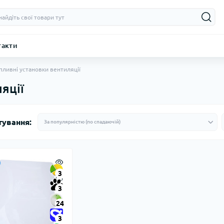
такти
пливні установки вентиляції
яції
тування:
3
3
24
3