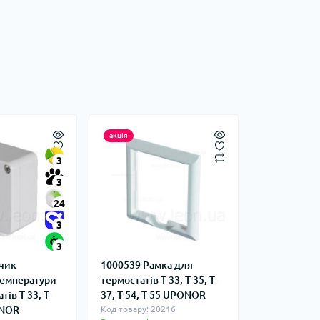
акція
3
3
24
3
3
чик
1000539 Рамка для
температури
термостатів T-33, T-35, T-
ів T-33, T-
37, T-54, T-55 UPONOR
ONOR
Код товару: 20216