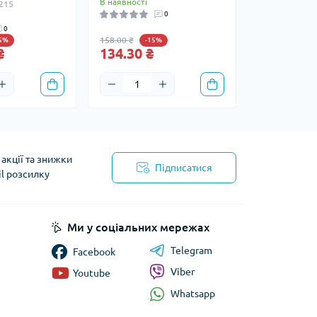
В наявності
0215
0
0
158.00 ₴
15%
-15%
₴
134.30 ₴
акції та знижки
Підписатися
il розсилку
йності
Ми у соціальних мережах
Telegram
Facebook
Viber
Youtube
Whatsapp