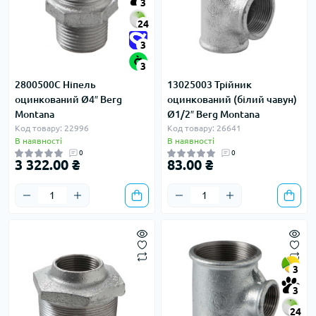
3
24
3
3
2800500C Ніпель
13025003 Трійник
оцинкований Ø4″ Berg
оцинкований (білий чавун)
Montana
Ø1/2″ Berg Montana
Код товару: 22996
Код товару: 26641
В наявності
В наявності
0
0
3 322.00 ₴
83.00 ₴
3
3
24