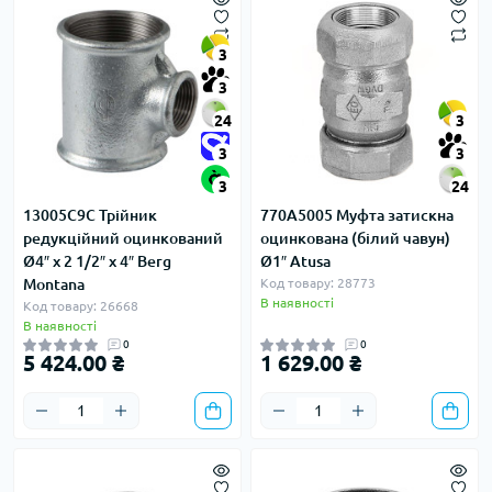
3
3
24
3
3
3
3
24
13005C9C Трійник
770A5005 Муфта затискна
редукційний оцинкований
оцинкована (білий чавун)
Ø4″ х 2 1/2″ х 4″ Berg
Ø1″ Atusa
Montana
Код товару: 28773
В наявності
Код товару: 26668
В наявності
0
0
5 424.00 ₴
1 629.00 ₴