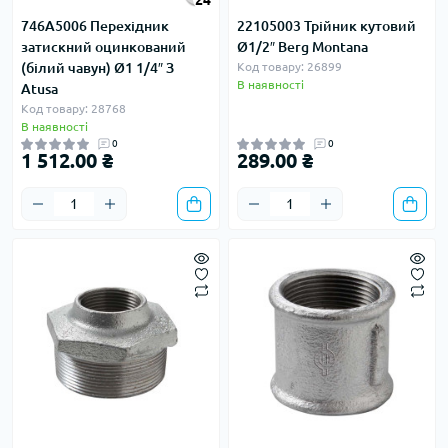
24
746A5006 Перехідник
22105003 Трійник кутовий
затискний оцинкований
Ø1/2″ Berg Montana
(білий чавун) Ø1 1/4″ З
Код товару: 26899
В наявності
Atusa
Код товару: 28768
В наявності
0
0
1 512.00 ₴
289.00 ₴