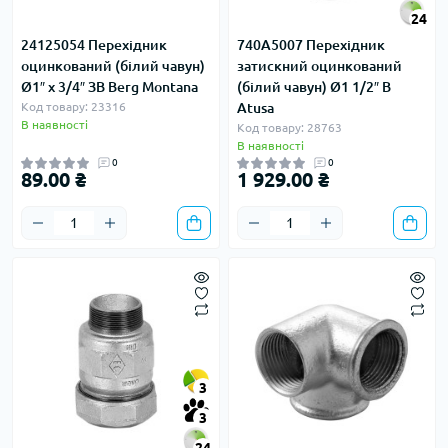
24
24125054 Перехідник
740A5007 Перехідник
оцинкований (білий чавун)
затискний оцинкований
Ø1″ х 3/4″ ЗВ Berg Montana
(білий чавун) Ø1 1/2″ В
Код товару: 23316
Atusa
В наявності
Код товару: 28763
В наявності
0
0
89.00 ₴
1 929.00 ₴
3
3