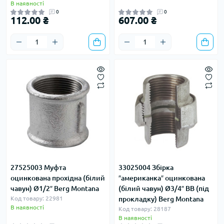
В наявності
0
0
112.00 ₴
607.00 ₴
27525003 Муфта
33025004 Збірка
оцинкована прохідна (білий
″американка″ оцинкована
чавун) Ø1/2″ Berg Montana
(білий чавун) Ø3/4″ ВВ (під
Код товару: 22981
прокладку) Berg Montana
В наявності
Код товару: 28187
В наявності