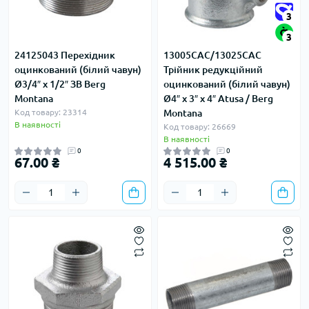
3
3
24125043 Перехідник
13005CAC/13025CAC
оцинкований (білий чавун)
Трійник редукційний
Ø3/4″ х 1/2″ ЗВ Berg
оцинкований (білий чавун)
Montana
Ø4″ х 3″ х 4″ Atusa / Berg
Код товару: 23314
Montana
В наявності
Код товару: 26669
В наявності
0
0
67.00 ₴
4 515.00 ₴