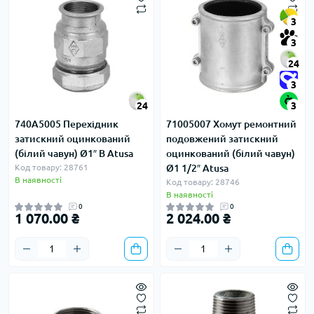
3
3
24
3
24
3
740A5005 Перехідник
71005007 Хомут ремонтний
затискний оцинкований
подовжений затискний
(білий чавун) Ø1″ В Atusa
оцинкований (білий чавун)
Код товару: 28761
Ø1 1/2″ Atusa
В наявності
Код товару: 28746
В наявності
0
0
1 070.00 ₴
2 024.00 ₴