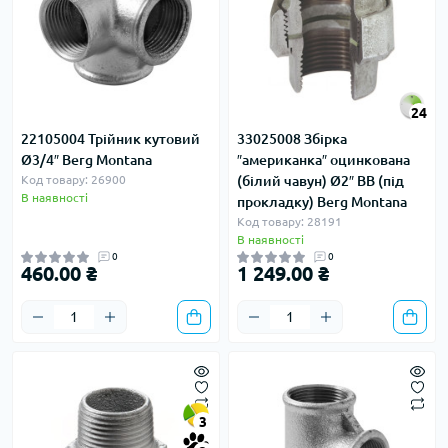
24
22105004 Трійник кутовий
33025008 Збірка
Ø3/4″ Berg Montana
″американка″ оцинкована
Код товару: 26900
(білий чавун) Ø2″ ВВ (під
В наявності
прокладку) Berg Montana
Код товару: 28191
В наявності
0
0
460.00 ₴
1 249.00 ₴
3