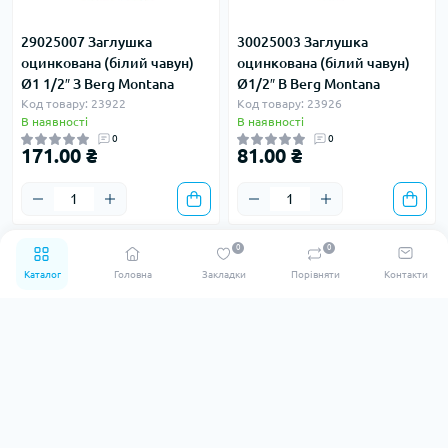
29025007 Заглушка
30025003 Заглушка
оцинкована (білий чавун)
оцинкована (білий чавун)
Ø1 1/2″ З Berg Montana
Ø1/2″ В Berg Montana
Код товару: 23922
Код товару: 23926
В наявності
В наявності
0
0
171.00 ₴
81.00 ₴
0
0
Каталог
Головна
Закладки
Порівняти
Контакти
3
3
24