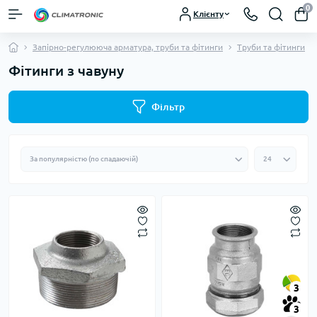
0
Клієнту
Запірно-регулююча арматура, труби та фітинги
Труби та фітинги
Фітинги з чавуну
Фільтр
3
3