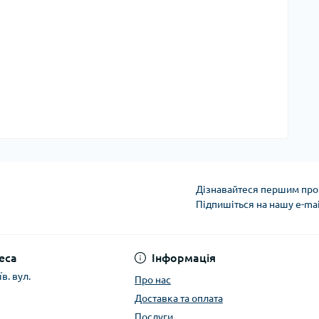
Дізнавайтеся першим про 
Підпишіться на нашу e-ma
Політика конфіденці
еса
Інформація
в. вул.
Про нас
Доставка та оплата
Послуги