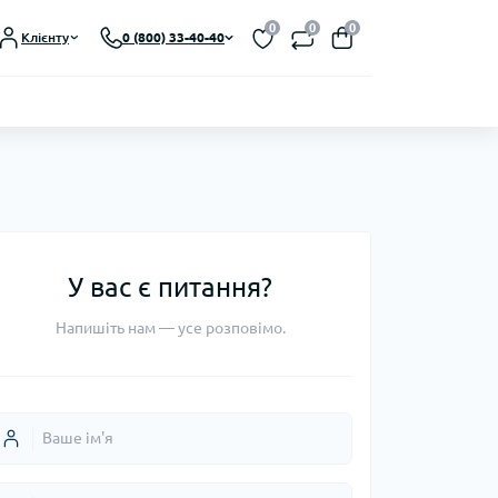
0
0
0
Клієнту
0 (800) 33-40-40
У вас є питання?
Напишіть нам — усе розповімо.