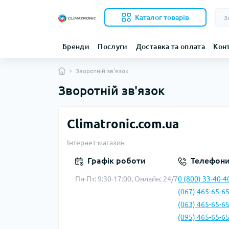
Каталог товарів
Бренди
Послуги
Доставка та оплата
Кон
Зворотній зв'язок
Зворотній зв'язок
Climatronic.com.ua
Інтернет-магазин
Графік роботи
Телефон
Пн-Пт: 9:30-17:00, Онлайн: 24/7
0 (800) 33-40-4
(067) 465-65-6
(063) 465-65-6
(095) 465-65-6