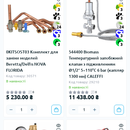
3
3
3
3
24
24
3
3
3
3
0KITSOST03 Комплект для
544400 Biomass
заміни моделей
Температурний запобіжний
Beretta/Delfis NOVA
клапан з підживленням
FLORIDA
Ø1/2″ 5÷110°C 6 bar (капіляр
Код товару: 30571
1300 мм) CALEFFI
В наявності
Код товару: 29210
В наявності
0
0
5 230.00 ₴
11 438.00 ₴