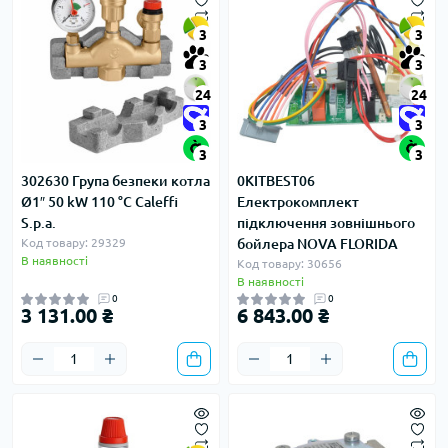
3
3
3
3
24
24
3
3
3
3
302630 Група безпеки котла
0KITBEST06
Ø1″ 50 kW 110 °C Caleffi
Електрокомплект
S.p.a.
підключення зовнішнього
Код товару: 29329
бойлера NOVA FLORIDA
В наявності
Код товару: 30656
В наявності
0
0
3 131.00 ₴
6 843.00 ₴