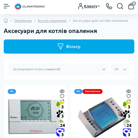
0
Клієнту
Опалення
Котли опалення
Аксесуари для котлів опалення
Аксесуари для котлів опалення
Фільтр
Хіт
Хіт
Закінчується
3
3
3
3
24
24
3
3