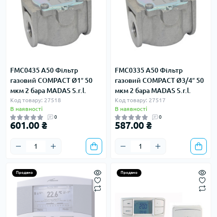
FMC0435 A50 Фільтр
FMC0335 A50 Фільтр
газовий COMPACT Ø1″ 50
газовий COMPACT Ø3/4″ 50
мкм 2 бара MADAS S.r.l.
мкм 2 бара MADAS S.r.l.
Код товару: 27518
Код товару: 27517
В наявності
В наявності
0
0
601.00 ₴
587.00 ₴
Продано
Продано