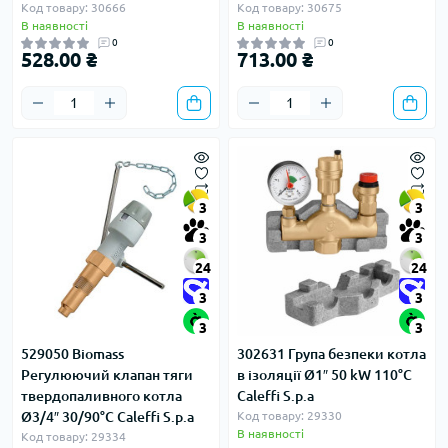
Код товару: 30666
Код товару: 30675
В наявності
В наявності
0
0
528.00 ₴
713.00 ₴
3
3
3
3
24
24
3
3
3
3
529050 Biomass
302631 Група безпеки котла
Регулюючий клапан тяги
в ізоляції Ø1″ 50 kW 110°C
твердопаливного котла
Caleffi S.p.a
Ø3/4″ 30/90°C Caleffi S.p.a
Код товару: 29330
В наявності
Код товару: 29334