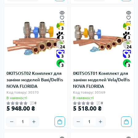
3
3
3
3
24
24
3
3
3
3
0KITSOST02 Комплект для
0KITSOST01 Комплект для
заміни моделей Baxi/Delfis
заміни моделей Vela/Delfis
NOVA FLORIDA
NOVA FLORIDA
Код товару: 30570
Код товару: 30569
В наявності
В наявності
0
0
5 948.00 ₴
5 518.00 ₴