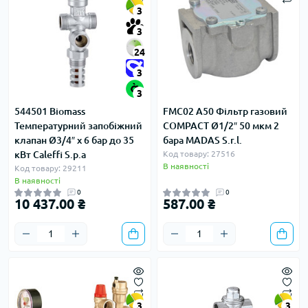
3
3
24
3
3
544501 Biomass
FMC02 A50 Фільтр газовий
Температурний запобіжний
COMPACT Ø1/2″ 50 мкм 2
клапан Ø3/4″ x 6 бар до 35
бара MADAS S.r.l.
кВт Caleffi S.p.a
Код товару: 27516
В наявності
Код товару: 29211
В наявності
0
0
10 437.00 ₴
587.00 ₴
3
3