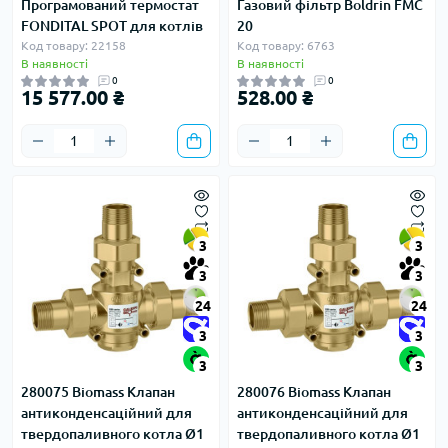
Програмований термостат
Газовий фільтр Boldrin FMC
FONDITAL SPOT для котлів
20
Код товару: 22158
Код товару: 6763
В наявності
В наявності
0
0
15 577.00 ₴
528.00 ₴
3
3
3
3
24
24
3
3
3
3
280075 Biomass Клапан
280076 Biomass Клапан
антиконденсаційний для
антиконденсаційний для
твердопаливного котла Ø1
твердопаливного котла Ø1