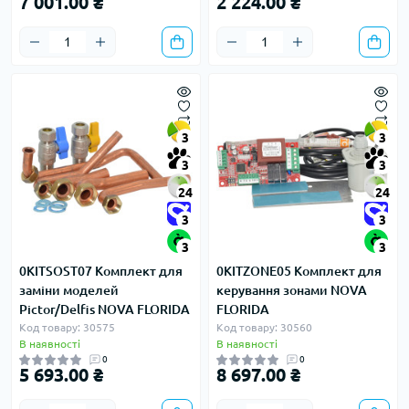
7 001.00 ₴
2 224.00 ₴
3
3
3
3
24
24
3
3
3
3
0KITSOST07 Комплект для
0KITZONE05 Комплект для
заміни моделей
керування зонами NOVA
Pictor/Delfis NOVA FLORIDA
FLORIDA
Код товару: 30575
Код товару: 30560
В наявності
В наявності
0
0
5 693.00 ₴
8 697.00 ₴