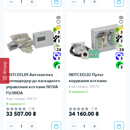
3
3
3
3
24
24
3
3
Фільтр
3
3
0KITCEEL09 Автоматика
0KITCEEL02 Пульт
кремшредер до каскадного
керування котлами
управління котлами NOVA
Код товару: 30673
В наявності
FLORIDA
Код товару: 30674
В наявності
0
0
33 507.00 ₴
34 160.00 ₴