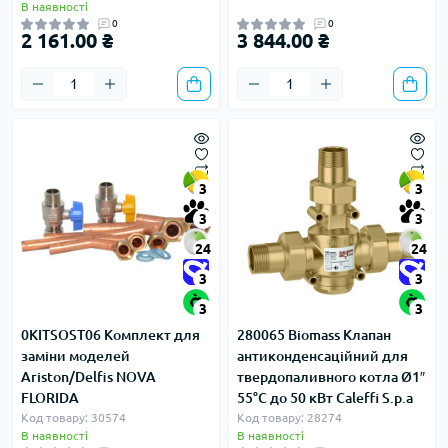
В наявності
0
0
2 161.00 ₴
3 844.00 ₴
3
3
3
3
24
24
3
3
3
3
0KITSOST06 Комплект для
280065 Biomass Клапан
заміни моделей
антиконденсаційний для
Ariston/Delfis NOVA
твердопаливного котла Ø1″
FLORIDA
55°C до 50 кВт Caleffi S.p.a
Код товару: 30574
Код товару: 28274
В наявності
В наявності