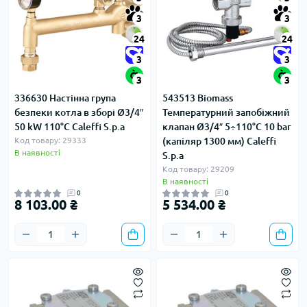
3
3
24
24
3
3
3
3
336630 Настінна група
543513 Biomass
безпеки котла в зборі Ø3/4″
Температурний запобіжний
50 kW 110°C Caleffi S.p.a
клапан Ø3/4″ 5÷110°C 10 bar
Код товару: 29333
(капіляр 1300 мм) Caleffi
В наявності
S.p.a
Код товару: 29209
В наявності
0
0
8 103.00 ₴
5 534.00 ₴