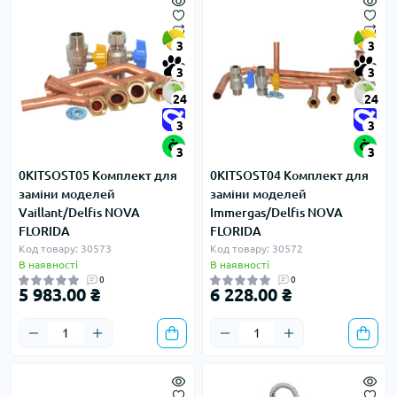
3
3
3
3
24
24
3
3
3
3
0KITSOST05 Комплект для
0KITSOST04 Комплект для
заміни моделей
заміни моделей
Vaillant/Delfis NOVA
Immergas/Delfis NOVA
FLORIDA
FLORIDA
Код товару: 30573
Код товару: 30572
В наявності
В наявності
0
0
5 983.00 ₴
6 228.00 ₴