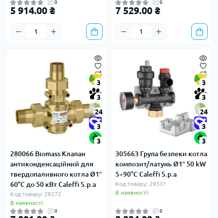
0
0
5 914.00 ₴
7 529.00 ₴
3
3
3
3
24
24
3
3
3
3
280066 Biomass Клапан
305663 Група безпеки котла
антиконденсаційний для
композит/латунь Ø1″ 50 kW
твердопаливного котла Ø1″
5÷90°C Caleffi S.p.a
60°C до 50 кВт Caleffi S.p.a
Код товару: 29331
В наявності
Код товару: 28272
В наявності
0
0