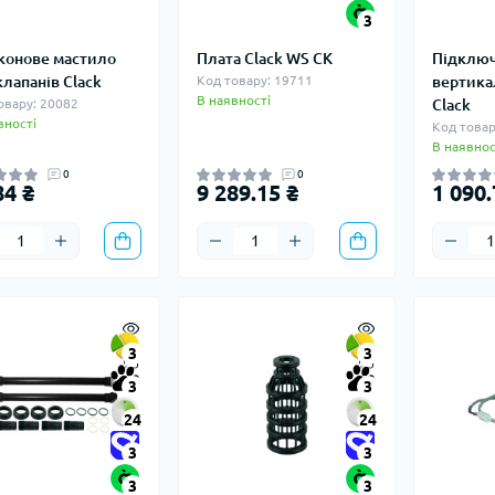
3
конове мастило
Плата Clack WS CK
Підклю
клапанів Clack
Код товару: 19711
вертика
В наявності
овару: 20082
Clack
вності
Код товар
В наявнос
0
0
84 ₴
9 289.15 ₴
1 090.
3
3
3
3
24
24
3
3
3
3