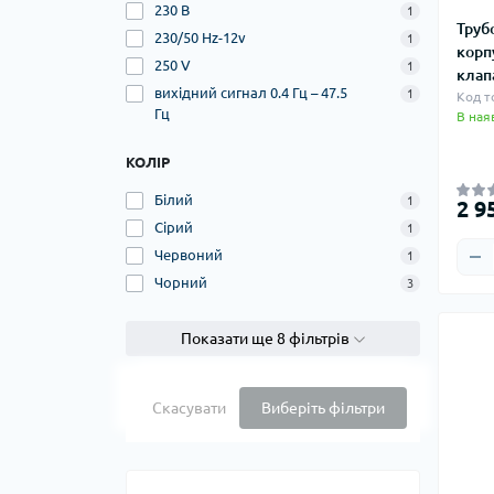
230 В
1
Труб
230/50 Hz-12v
1
корпу
250 V
1
клап
вихідний сигнал 0.4 Гц – 47.5
1
Код т
Гц
В ная
КОЛІР
Білий
1
2 9
Сірий
1
Червоний
1
Чорний
3
Показати ще 8 фільтрів
Скасувати
Виберіть фільтри