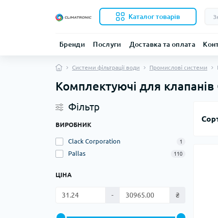
Каталог товарів
Бренди
Послуги
Доставка та оплата
Кон
Системи фільтрації води
Промислові системи
Комплектуючі для клапанів 
Фільтр
Сор
ВИРОБНИК
Clack Corporation
1
Pallas
110
ЦІНА
-
₴