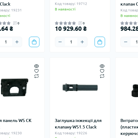
Clack
Код товару: 19712
клапан C
В наявності
овару: 19231
Код товар
вності
В наявнос
0
0
.64 ₴
10 929.60 ₴
984.28
я панель WS CK
Заглушка інжекції для
Витрато
k
клапану WS1.5 Clack
(пласти
овару: 19230
Код товару: 19226
керуючо