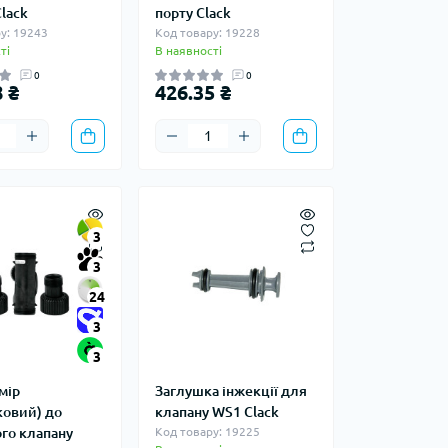
lack
порту Clack
у: 19243
Код товару: 19228
ті
В наявності
0
0
 ₴
426.35 ₴
3
3
24
3
3
мір
Заглушка інжекції для
ковий) до
клапану WS1 Clack
го клапану
Код товару: 19225