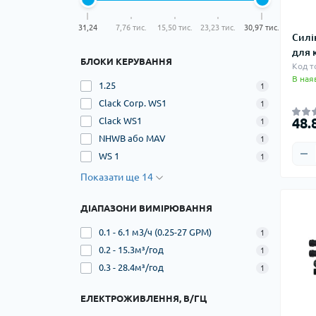
31,24
7,76 тис.
15,50 тис.
23,23 тис.
30,97 тис.
Силі
для 
БЛОКИ КЕРУВАННЯ
Код т
В ная
1.25
1
Clack Corp. WS1
1
48.
Clack WS1
1
NHWB або MAV
1
WS 1
1
Показати ще 14
ДІАПАЗОНИ ВИМІРЮВАННЯ
0.1 - 6.1 м3/ч (0.25-27 GPM)
1
0.2 - 15.3м³/год
1
0.3 - 28.4м³/год
1
ЕЛЕКТРОЖИВЛЕННЯ, В/ГЦ