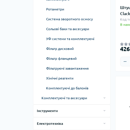
Штуц
Ротаметри
Clac
Ротаметр натрубний
Система зворотного осмосу
Код т
В ная
Ротаметр панельний
Сольові баки та аксесуари
УФ системи та комплектуючі
УФ системи ESLI
426
Фільтр дисковий
УФ системи Sterilizer
Azud
Фільтр фланцевий
GlaClean
Фільтруючі завантаження
Хімічні реагенти
Комплектуючі до балонів
Комплектуючі та аксесуари
Картриджі
Інструменти
Корпуси кабінетних систем
Зарядні пристрої для акумуляторів
Електротехніка
Крани, трубки та фітинги для
Компресори