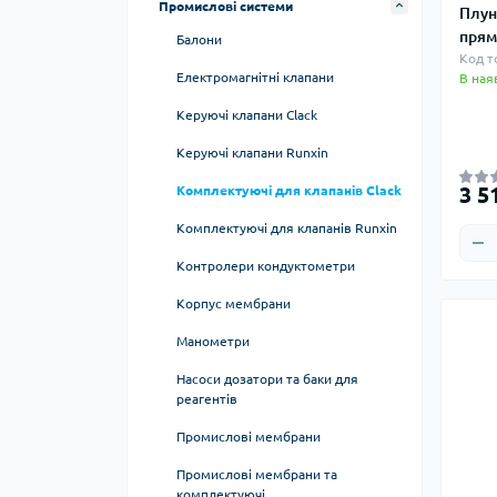
Промислові системи
Трапи
Унітази та біде
баків і гідроакумуляторів
Плун
Сушки для рушників
Насоси циркуляційні та рециркуляційні
прям
Балони
Шланги та трубки
Код т
Насосні станції (гідрофор)
Електромагнітні клапани
В ная
Керуючі клапани Clack
Керуючі клапани Runxin
3 5
Комплектуючі для клапанів Clack
Комплектуючі для клапанів Runxin
Контролери кондуктометри
Корпус мембрани
Манометри
Насоси дозатори та баки для
реагентів
Баки
Промислові мембрани
Дозатори
Промислові мембрани та
комплектуючі