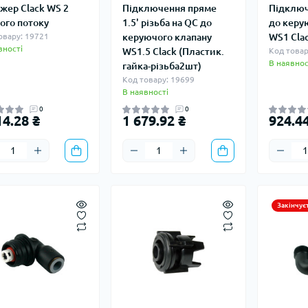
жер Clack WS 2
Підключення пряме
Підключ
ого потоку
1.5' різьба на QC до
до керу
овару: 19721
керуючого клапану
WS1 Cla
вності
WS1.5 Clack (Пластик.
Код товар
В наявнос
гайка-різьба2шт)
Код товару: 19699
В наявності
0
0
14.28 ₴
1 679.92 ₴
924.44
Закінчує