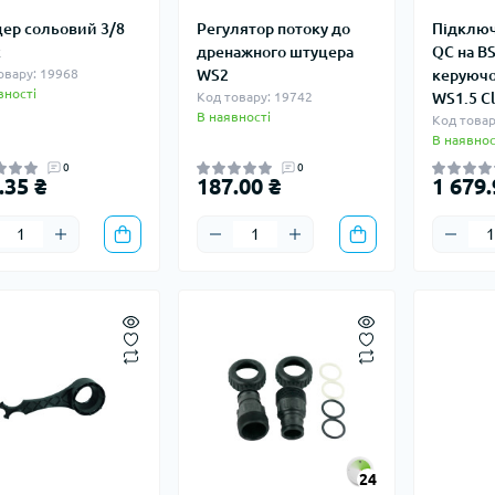
ер сольовий 3/8
Регулятор потоку до
Підключ
k
дренажного штуцера
QC на B
овару: 19968
WS2
керуючо
вності
Код товару: 19742
WS1.5 Cl
В наявності
Код товар
В наявнос
0
0
.35 ₴
187.00 ₴
1 679.
24