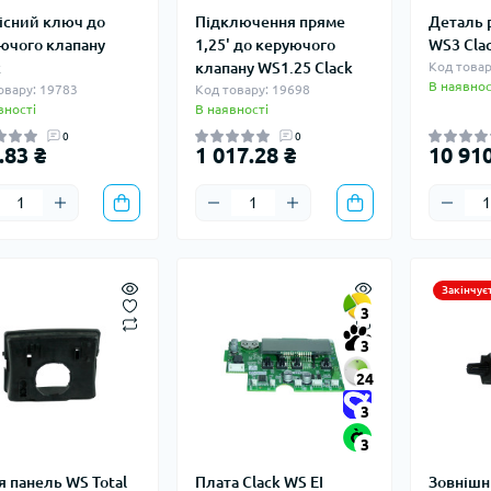
існий ключ до
Підключення пряме
Деталь 
ючого клапану
1,25' до керуючого
WS3 Clac
k
клапану WS1.25 Clack
Код товар
В наявнос
овару: 19783
Код товару: 19698
вності
В наявності
0
0
.83 ₴
1 017.28 ₴
10 910
Закінчує
3
3
24
3
3
я панель WS Total
Плата Clack WS EI
Зовнішн