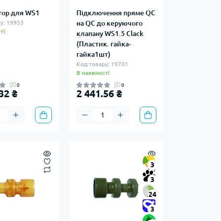
тор для WS1
Підключення пряме QC
у: 19953
на QC до керуючого
ті
клапану WS1.5 Clack
(Пластик. гайка-
гайка1шт)
Код товару: 19701
В наявності
0
0
32 ₴
2 441.56 ₴
3
3
24
3