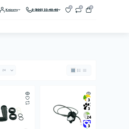
0
0
0
Клієнту
0 (800) 33-40-40
3
3
24
3