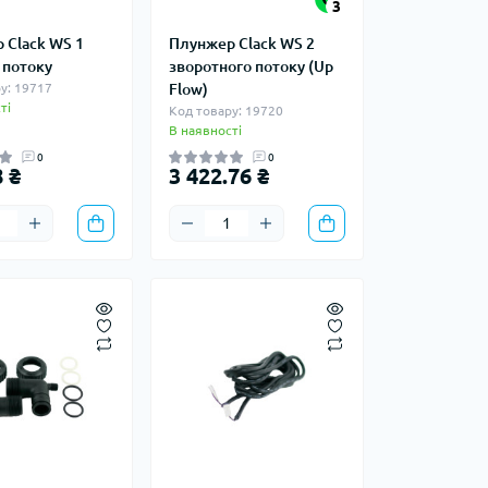
3
 Clack WS 1
Плунжер Clack WS 2
 потоку
зворотного потоку (Up
у: 19717
Flow)
ті
Код товару: 19720
В наявності
0
0
 ₴
3 422.76 ₴