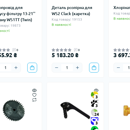
опровід для
Деталь розпірна для
Хлоріна
су фільтру 13-21''
WS2 Clack (каретка)
Код товар
В наявнос
ану WS1TT (Twin)
Код товару: 19153
В наявності
овару: 19873
вності
0
0
55.92 ₴
5 183.20 ₴
3 697.
3
3
24
3