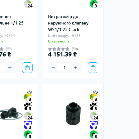
24
3
чення
Витратомір до
льне 1/1,25
керуючого клапану
WS1/1.25 Clack
у: 19694
Код товару: 19133
ті
В наявності
0
0
76 ₴
4 151.39 ₴
3
3
3
3
24
24
3
3
3
3