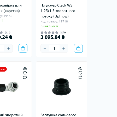
розпірна для
Плунжер Clack WS
k (каретка)
1.25/1.5 зворотного
у: 19150
потоку (UpFlow)
ті
Код товару: 19718
В наявності
0
0
.24 ₴
3 095.84 ₴
ться
ий зворотній
Заглушка сольового