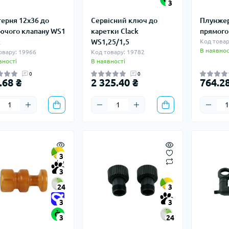
3
ерня 12х36 до
Сервісний ключ до
Плунжер
ючого клапану WS1
каретки Clack
прямого
k
WS1,25/1,5
Код товар
В наявнос
овару: 19966
Код товару: 19782
вності
В наявності
0
0
.68 ₴
2 325.40 ₴
764.28
3
3
24
3
3
3
3
24