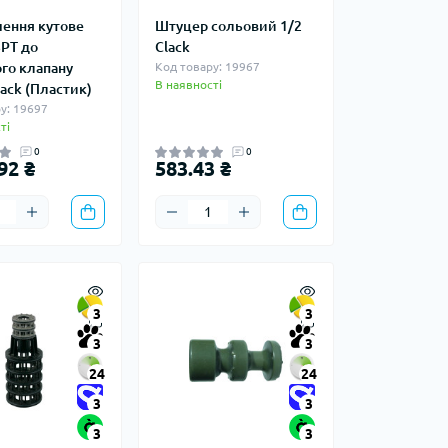
ення кутове
Штуцер сольовий 1/2
SPT до
Clack
го клапану
Код товару: 19967
В наявності
ack (Пластик)
у: 19697
ті
0
0
92 ₴
583.43 ₴
3
3
3
3
24
24
3
3
3
3