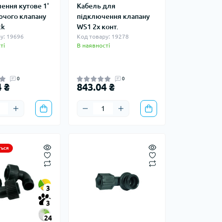
ення кутове 1'
Кабель для
ючого клапану
підключення клапану
ck
WS1 2х конт.
у: 19696
Код товару: 19278
ті
В наявності
0
0
 ₴
843.04 ₴
ться
3
3
24