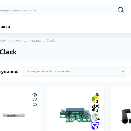
такти
Комплектуючі для клапанів Clack
Clack
тування:
3
3
24
3