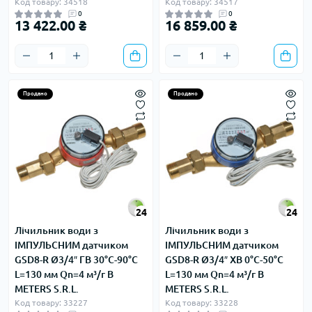
Код товару: 34518
Код товару: 34517
0
0
13 422.00 ₴
16 859.00 ₴
Продано
Продано
24
24
Лічильник води з
Лічильник води з
ІМПУЛЬСНИМ датчиком
ІМПУЛЬСНИМ датчиком
GSD8-R Ø3/4″ ГВ 30°С-90°С
GSD8-R Ø3/4″ ХВ 0°С-50°С
L=130 мм Qn=4 м³/г B
L=130 мм Qn=4 м³/г B
METERS S.R.L.
METERS S.R.L.
Код товару: 33227
Код товару: 33228