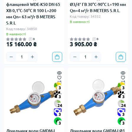
фланцевий WDE-K50 DN 65
Ø3/4″ ГВ 30°С-90°С L=190 мм
ХВ 0,1°С-50°С R 100 L=200
Qn=4 м³/г B METERS S.R.L.
мм Qn= 63 м³/г B METERS
Код товару: 34352
В наявності
S.R.L
Код товару: 34850
В наявності
0
0
15 160.00 ₴
3 905.00 ₴
3
3
3
3
24
24
3
3
3
3
Лічильник води GMDM-I
Лічильник води GMDM-I Ø1