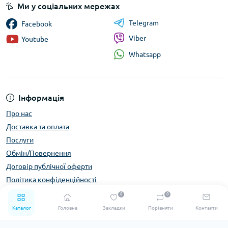
Ми у соціальних мережах
Telegram
Facebook
Viber
Youtube
Whatsapp
Інформація
Про нас
Доставка та оплата
Послуги
Обмін/Повернення
Договір публічної оферти
Політика конфіденційності
Зворотній зв'язок
0
0
Повернення товару
Каталог
Головна
Закладки
Порівняти
Контакти
Карта сайту