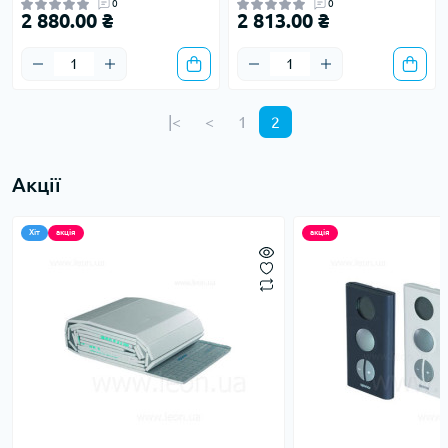
0
0
2 880.00 ₴
2 813.00 ₴
|<
<
1
2
Акції
Хіт
акція
акція