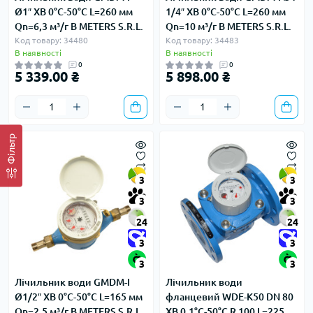
Ø1″ ХВ 0°С-50°С L=260 мм
1/4″ ХВ 0°С-50°С L=260 мм
Qn=6,3 м³/г B METERS S.R.L.
Qn=10 м³/г B METERS S.R.L.
Код товару: 34480
Код товару: 34483
В наявності
В наявності
0
0
5 339.00 ₴
5 898.00 ₴
Фільтр
3
3
3
3
24
24
3
3
3
3
Лічильник води GMDM-I
Лічильник води
Ø1/2″ ХВ 0°С-50°С L=165 мм
фланцевий WDE-K50 DN 80
Qn=2,5 м³/г B METERS S.R.L.
ХВ 0,1°С-50°С R 100 L=225