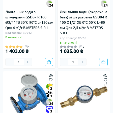
24
24
Лічильник води зі
Лічильник води (скорочена
штуцерами GSD8-I R 100
база) зі штуцерами GSD8-I R
Ø3/4″ ГВ 30°С-90°С L=130 мм
100 Ø1/2″ ХВ 0°С-50°С L=80
Qn= 4 м³/г B METERS S.R.L.
мм Qn= 2,5 м³/г B METERS
Код товару: 32942
S.R.L.
В наявності
Код товару: 32760
В наявності
1
0
1 403.00 ₴
1 035.00 ₴
3
3
24
3