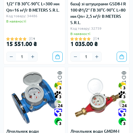
1/2″ ГВ 30°С-90°С L=300 мм
база) зі штуцерами GSD8-I R
Qn=16 м³/г B METERS S.R.L.
100 Ø1/2″ ГВ 30°С-90°С L=80
Код товару: 34486
мм Qn= 2,5 м³/г B METERS
В наявності
S.R.L.
Код товару: 32759
В наявності
1
1
15 551.00 ₴
1 035.00 ₴
3
3
3
3
24
24
3
3
3
3
Лічильник води
Лічильник води GMDM-I