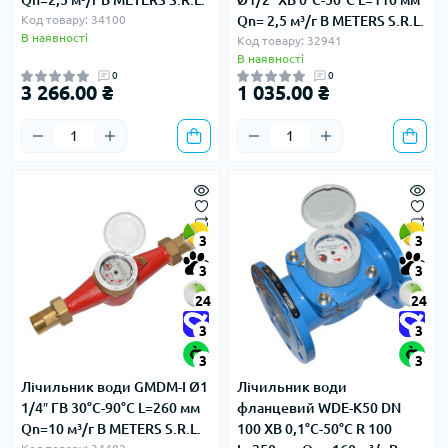
Qn=2,5 м³/г B METERS S.R.L.
Ø1/2″ ХВ 0°С-50°С L=110 мм
Код товару: 34100
Qn= 2,5 м³/г B METERS S.R.L.
В наявності
Код товару: 32941
В наявності
0
0
3 266.00 ₴
1 035.00 ₴
3
3
3
3
24
24
3
3
3
3
Лічильник води GMDM-I Ø1
Лічильник води
1/4″ ГВ 30°С-90°С L=260 мм
фланцевий WDE-K50 DN
Qn=10 м³/г B METERS S.R.L.
100 ХВ 0,1°С-50°С R 100