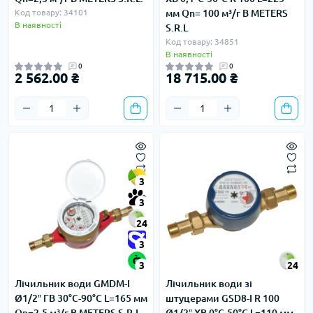
Код товару: 34101
мм Qn= 100 м³/г B METERS
В наявності
S.R.L
Код товару: 34851
В наявності
0
0
2 562.00 ₴
18 715.00 ₴
3
3
24
3
3
24
Лічильник води GMDM-I
Лічильник води зі
Ø1/2″ ГВ 30°С-90°С L=165 мм
штуцерами GSD8-I R 100