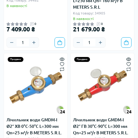
Код товару: 34482
L=250 мм Qn= 160 м³/г B
В наявності
METERS S.R.L
Код товару: 34905
В наявності
0
0
7 409.00 ₴
21 679.00 ₴
Продано
Продано
24
24
Лічильник води GMDM-I
Лічильник води GMDM-I
Ø2″ ХВ 0°С-50°С L=300 мм
Ø2″ ГВ 30°С-90°С L=300 мм
Qn=25 м³/г B METERS S.R.L.
Qn=25 м³/г B METERS S.R.L.