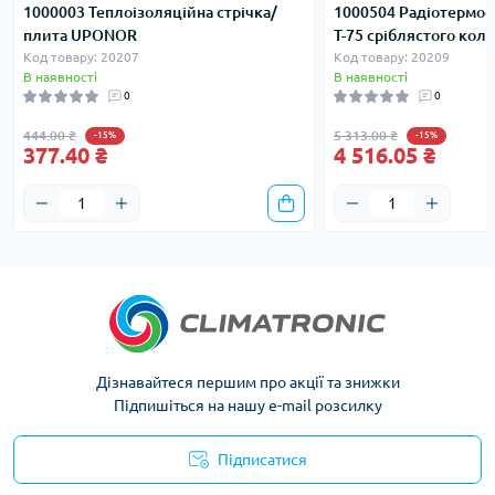
1000003 Теплоізоляційна стрічка/
1000504 Радіотермос
плита UPONOR
T-75 сріблястого ко
Код товару: 20207
Код товару: 20209
В наявності
В наявності
0
0
444.00 ₴
5 313.00 ₴
-15%
-15%
377.40 ₴
4 516.05 ₴
Дізнавайтеся першим про акції та знижки
Підпишіться на нашу e-mail розсилку
Підписатися