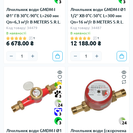
3
3
Лічильник води GMDM-I
Лічильник води GMDM-I Ø1
Ø1″ ГВ 30°С-90°С L=260 мм
1/2″ ХВ 0°С-50°С L=300 мм
Qn=6,3 м³/г B METERS S.R.L.
Qn=16 м³/г B METERS S.R.L.
Код товару: 34479
Код товару: 34487
В наявності
В наявності
1
1
6 678.00 ₴
12 188.00 ₴
3
3
24
3
3
24
Лічильник води GMDM-I Ø1
Лічильник води (скорочена