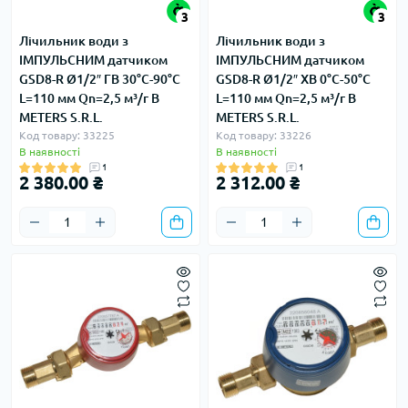
3
3
Лічильник води з
Лічильник води з
ІМПУЛЬСНИМ датчиком
ІМПУЛЬСНИМ датчиком
GSD8-R Ø1/2″ ГВ 30°С-90°С
GSD8-R Ø1/2″ ХВ 0°С-50°С
L=110 мм Qn=2,5 м³/г B
L=110 мм Qn=2,5 м³/г B
METERS S.R.L.
METERS S.R.L.
Код товару: 33225
Код товару: 33226
В наявності
В наявності
1
1
2 380.00 ₴
2 312.00 ₴