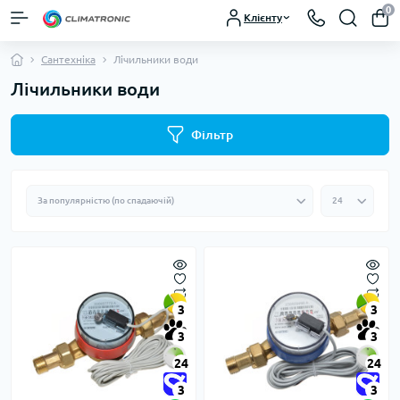
0
Клієнту
Сантехніка
Лічильники води
Лічильники води
Фільтр
3
3
3
3
24
24
3
3