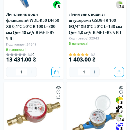
3
24
Лічильник води
Лічильник води зі
фланцевий WDE-K50 DN 50
штуцерами GSD8-I R 100
ХВ 0,1°С-50°С R 100 L=200
Ø3/4″ ХВ 0°С-50°С L=130 мм
мм Qn= 40 м³/г B METERS
Qn= 4,0 м³/г B METERS S.R.L.
S.R.L.
Код товару: 32943
В наявності
Код товару: 34849
В наявності
0
1
13 431.00 ₴
1 403.00 ₴
3
3
24
3