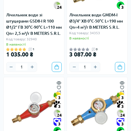
24
3
Лічильник води зі
Лічильник води GMDM-I
штуцерами GSD8-I R 100
Ø3/4″ ХВ 0°С-50°С L=190 мм
Ø1/2″ ГВ 30°С-90°С L=110 мм
Qn=4 м³/г B METERS S.R.L.
Qn= 2,5 м³/г B METERS S.R.L.
Код товару: 34353
В наявності
Код товару: 32940
В наявності
1
0
1 035.00 ₴
3 087.00 ₴
3
3
3
3
24
24
3
3