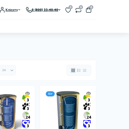
0
0
0
Клієнту
0 (800) 33-40-40
Хіт
3
3
3
3
24
24
3
3