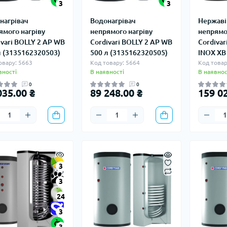
3
3
нагрівач
Водонагрівач
Нержаві
ямого нагріву
непрямого нагріву
непрямо
ivari BOLLY 2 AP WB
Cordivari BOLLY 2 AP WB
Cordivar
л (3135162320503)
500 л (3135162320505)
INOX XB
овару: 5663
Код товару: 5664
Код товар
вності
В наявності
В наявнос
0
0
035.00 ₴
89 248.00 ₴
159 02
3
3
24
3
3