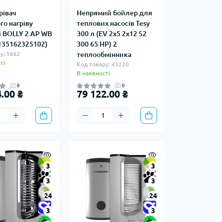
рівач
Непрямий бойлер для
го нагріву
теплових насосів Tesy
i BOLLY 2 AP WB
300 л (EV 2x5 2x12 S2
3135162325102)
300 65 HP) 2
у: 5662
теплообмінника
ті
Код товару: 45220
В наявності
0
0
.00 ₴
79 122.00 ₴
3
3
3
3
24
24
3
3