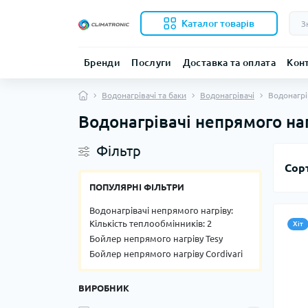
Каталог товарів
Бренди
Послуги
Доставка та оплата
Кон
Водонагрівачі та баки
Водонагрівачі
Водонагрі
Водонагрівачі непрямого на
Фільтр
Сор
ПОПУЛЯРНІ ФІЛЬТРИ
Водонагрівачі непрямого нагріву:
Кількість теплообмінників: 2
Хіт
Бойлер непрямого нагріву Tesy
Бойлер непрямого нагріву Cordivari
ВИРОБНИК