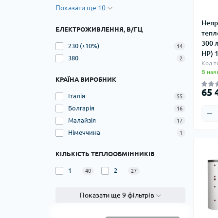
Показати ще 10
Непр
ЕЛЕКТРОЖИВЛЕННЯ, В/ГЦ
тепл
300 л
230 (±10%)
14
HP) 
380
2
Код т
В ная
КРАЇНА ВИРОБНИК
65 
Італія
55
Болгарія
16
Малайзія
17
Німеччина
1
КІЛЬКІСТЬ ТЕПЛООБМІННИКІВ
1
2
40
27
Показати ще 9 фільтрів