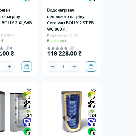
рівач
Водонагрівач
го нагріву
непрямого нагріву
i BOLLY 2 XL/WB
Cordivari BOLLY 2 ST FB
WC 800 л.
у: 51866
Код товару: 5659
ті
В наявності
0
0
.00 ₴
118 228.00 ₴
3
3
3
3
24
24
3
3
3
3