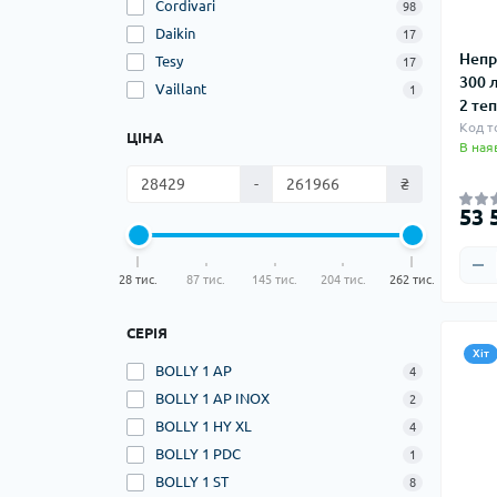
Cordivari
98
Daikin
17
Непр
Tesy
17
300 л
Vaillant
1
2 те
Код т
ЦІНА
В ная
-
₴
53 
28 тис.
87 тис.
145 тис.
204 тис.
262 тис.
СЕРІЯ
Хіт
BOLLY 1 AP
4
BOLLY 1 AP INOX
2
BOLLY 1 HY XL
4
BOLLY 1 PDC
1
BOLLY 1 ST
8