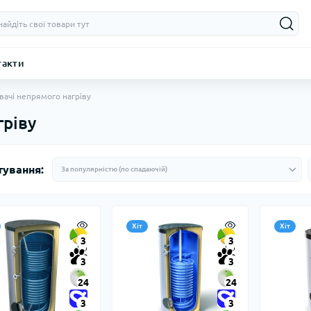
такти
вачі непрямого нагріву
гріву
тування:
Хіт
Хіт
3
3
3
3
24
24
3
3