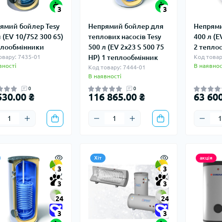
3
3
ямий бойлер Tesy
Непрямий бойлер для
Непрями
 (EV 10/7S2 300 65)
теплових насосів Tesy
400 л (E
плообмінники
500 л (EV 2x23 S 500 75
2 тепло
овару: 7435-01
HP) 1 теплообмінник
Код товар
вності
В наявнос
Код товару: 7444-01
В наявності
0
0
530.00 ₴
116 865.00 ₴
63 600
Хіт
акція
3
3
3
3
24
24
3
3