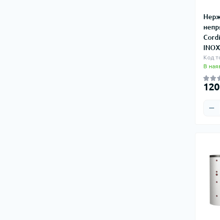
Нерж
непр
Cord
INOX
Код т
В ная
120