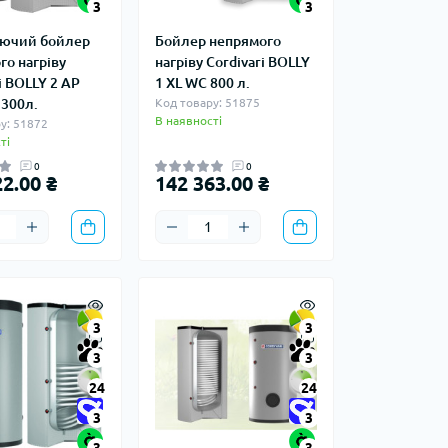
3
3
ючий бойлер
Бойлер непрямого
го нагріву
нагріву Cordivari BOLLY
i BOLLY 2 AP
1 XL WС 800 л.
 300л.
Код товару: 51875
В наявності
у: 51872
ті
0
0
2.00 ₴
142 363.00 ₴
3
3
3
3
24
24
3
3
3
3