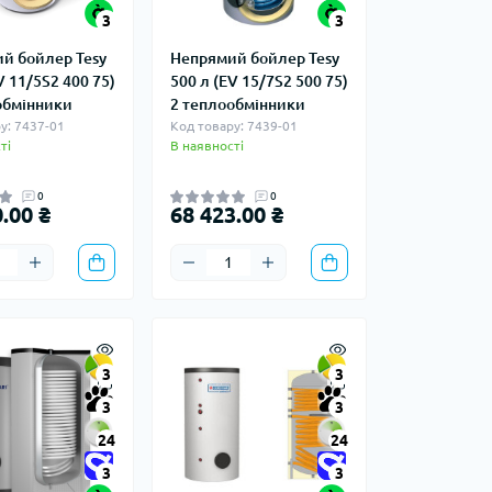
3
3
й бойлер Tesy
Непрямий бойлер Tesy
V 11/5S2 400 75)
500 л (EV 15/7S2 500 75)
обмінники
2 теплообмінники
у: 7437-01
Код товару: 7439-01
ті
В наявності
0
0
.00 ₴
68 423.00 ₴
3
3
3
3
24
24
3
3