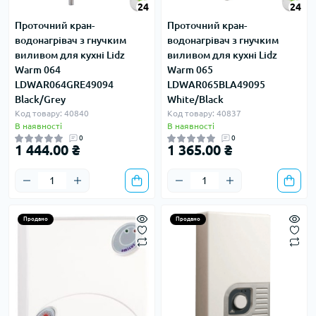
24
24
Проточний кран-
Проточний кран-
водонагрівач з гнучким
водонагрівач з гнучким
виливом для кухні Lidz
виливом для кухні Lidz
Warm 064
Warm 065
LDWAR064GRE49094
LDWAR065BLA49095
Black/Grey
White/Black
Код товару: 40840
Код товару: 40837
В наявності
В наявності
0
0
1 444.00 ₴
1 365.00 ₴
Продано
Продано