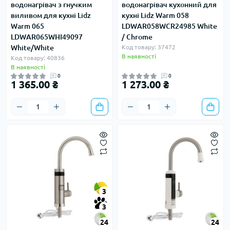
водонагрівач з гнучким
водонагрівач кухонний для
виливом для кухні Lidz
кухні Lidz Warm 058
Warm 065
LDWAR058WCR24985 White
LDWAR065WHI49097
/ Chrome
White/White
Код товару: 37472
В наявності
Код товару: 40836
В наявності
0
0
1 365.00 ₴
1 273.00 ₴
3
3
24
24