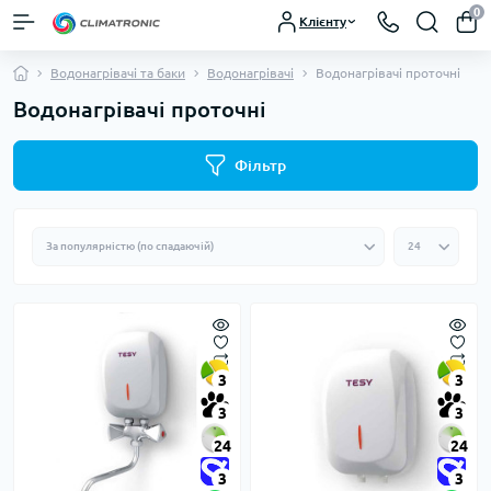
0
Клієнту
Водонагрівачі та баки
Водонагрівачі
Водонагрівачі проточні
Водонагрівачі проточні
Фільтр
3
3
3
3
24
24
3
3